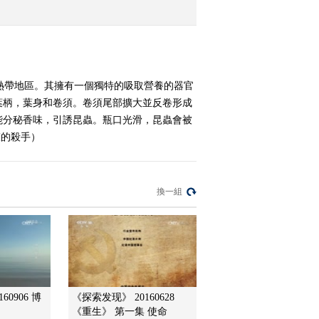
案-海底深穴
2014-08-03 18:31:14
《地理中国》 20140802
天山探奇
熱帶地區。其擁有一個獨特的吸取營養的器官
葉柄，葉身和卷須。卷須尾部擴大並反卷形成
2014-08-02 19:21:14
能分秘香味，引誘昆蟲。瓶口光滑，昆蟲會被
聲的殺手）
《地理中国》 20140801
奇怪的石穴
換一組
2014-08-01 18:37:14
《地理中国》 20140731
解密雷公洞（下）
2014-07-31 18:36:14
《地理中国》 20140731
60906 博
《探索发现》 20160628
太行寻奇
《重生》 第一集 使命