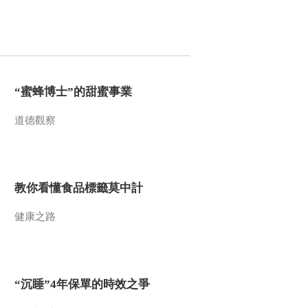
2014-07-29 11:01:09
《地理中国》 20140728
岭南秘境——阳朔探奇
（上）
“蜜蜂博士”的甜蜜事業
2014-07-28 18:46:14
道德觀察
《地理中国》 20140728
悬空村
2014-07-28 11:10:09
教你看懂食品標籤莫中計
《地理中国》 20140727
岭南秘境——开平奇楼
健康之路
（下）
2014-07-27 18:31:14
《地理中国》 20140726
“沉睡”4年保單的時效之爭
岭南秘境——开平奇楼
（上）