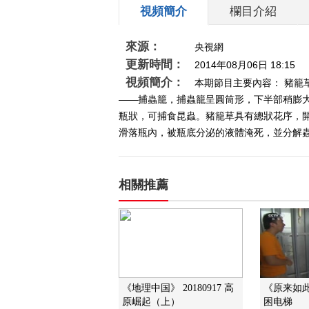
視頻簡介
欄目介紹
來源：
央視網
更新時間：
2014年08月06日 18:15
視頻簡介：
本期節目主要內容： 豬
——捕蟲籠，捕蟲籠呈圓筒形，下半部稍膨
瓶狀，可捕食昆蟲。豬籠草具有總狀花序，
滑落瓶內，被瓶底分泌的液體淹死，並分解蟲體
相關推薦
《地理中国》 20180917 高
《原来如此》
原崛起（上）
困电梯