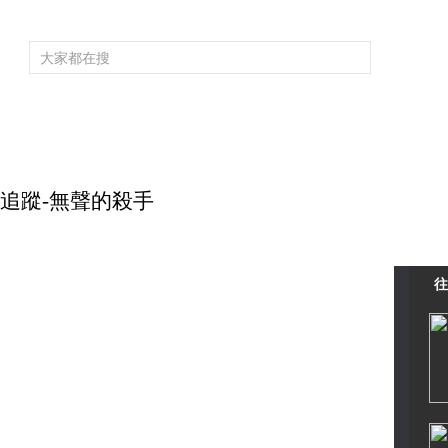
頻道大全
欄目大全
片庫
4K專區
聽
育
電影
國防軍事
電視劇
紀錄
科教
戲曲
社會與法
少
毒物追蹤-無聲的殺手
往