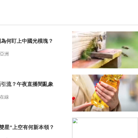
6
國為何盯上中國光模塊？
亞洲
7
語引流？午夜直播間亂象
在線
8
I雙星”上空有何新本領？