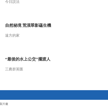
今日説法
2014-07-26 18:11:13
《地理中国》 20140725
岭南秘境——莽山奇谷
自然秘境 荒漠翠影蘊生機
2014-07-25 18:48:14
遠方的家
《地理中国》 20140724
岭南秘境——桂西谜滩
“最後的水上公交”擺渡人
2014-07-24 18:17:13
《地理中国》 20140723
三農群英匯
岭南秘境——神潭幻影
2014-07-23 18:19:14
《地理中国》 20140722
岭南秘境——琼岛疑阵
製片廠