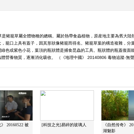
籠草是豬籠草屬全體物種的總稱。屬於熱帶食蟲植物，原産地主要為舊大陸
大，籠口上具有蓋子，因其形狀像豬籠而得名。豬籠草葉的構造複雜，分
開綠色或紫色小花，葉頂的瓶狀體是捕食昆蟲的工具。瓶狀體的瓶蓋復面
營養物質，逐漸消化吸收。 （《地理中國》 20140806 毒物追蹤-無
 20160522 被
[科技之光]易碎的玻璃人
《自然传奇》 201
湖魅影