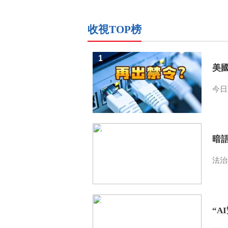
收視TOP榜
1
美
今日
2
暗
法治
3
“A