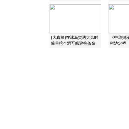
[大真探]在冰岛突遇大风时
《中华揭秘》
简单挖个洞可躲避捡条命
密泸定桥