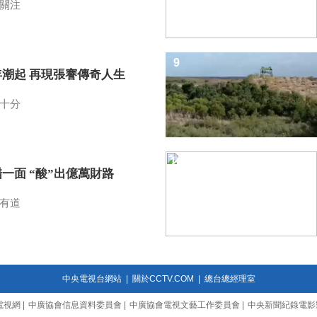
關注
9
年潮起 再現張謇傳奇人生
十分
10
一面 “酸”出億萬財路
有道
中央電視台網站
|
關於CCTV.COM
|
總台總經理室
電視網
|
中廣協會信息資料委員會
|
中廣協會電視文藝工作委員會
|
中央新聞紀錄電影