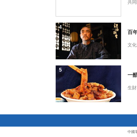
共同
4
百
文化
5
一醋
生財
中國