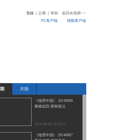
隐形威胁
登錄
|
註冊
|
幫助
返回央視網
>>
PC客戶端
移動客戶端
2014-08-11 18:27:14
《地理中国》 20140810
音
熱榜
周末特别节目——地球档
微視頻
案-招鹤回鸣之谜（下）
兒
音樂
體育賽事
農業農村
2014-08-10 18:18:14
《地理中国》 20140809
周末特别节目——地球档
案-招鹤回鸣之谜（上）
期
片段
2014-08-09 18:26:14
《地理中国》 20140808
毒物追踪-密林疑云
2014-08-08 19:20:14
《地理中国》 20140807