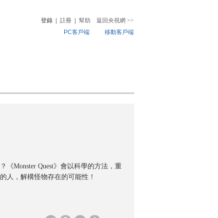
登錄
|
註冊
|
幫助
返回央視網
>>
PC客戶端
移動客戶端
音
熱榜
微視頻
兒
音樂
體育賽事
農業農村
nster Quest》會以科學的方法，重
的人，解構怪物存在的可能性！