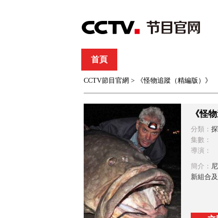
首頁
直播
節目單
CCTV節目官網
> 《怪物追蹤（精編版）》
綜合
新聞
財經
綜藝
中文國際
體
《怪物
分類：
探
集數：
導演：
簡介：
尼
新組合及