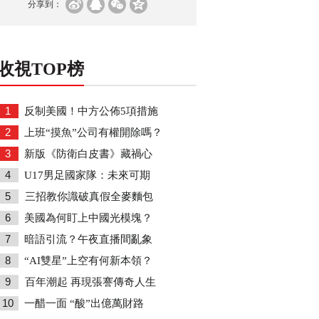
分享到：
收視TOP榜
1
反制美國！中方公佈5項措施
2
上班“摸魚”公司有權開除嗎？
3
新版《防衛白皮書》藏禍心
4
U17男足國家隊：未來可期
5
三招教你識破真假全麥麵包
6
美國為何盯上中國光模塊？
7
暗語引流？午夜直播間亂象
8
“AI雙星”上空有何新本領？
9
百年潮起 再現張謇傳奇人生
10
一醋一面 “酸”出億萬財路