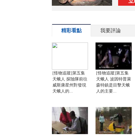
立
精彩看點
我要評論
[怪物追蹤]第五集
[怪物追蹤]第五集
天蛾人 探險隊前往
天蛾人 波因特普萊
威斯康星州對發現
森特鎮是目擊天蛾
天蛾人的...
人的主要...