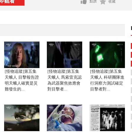
即觀看
點讚
收藏
[怪物追蹤]第五集
[怪物追蹤]第五集
[怪物追蹤]第五集
天蛾人 目擊報告證
天蛾人 馬索雷克認
天蛾人 科研團隊進
明天蛾人確實是災
為武器聚焦效應會
行洞察力測試確定
難發生的...
對目擊者...
目擊者對...