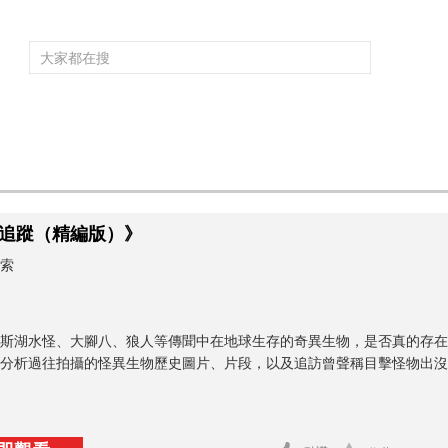
頻道大全
欄目大全
片庫
4K專區
聽
育
電影
國防軍事
電視劇
紀錄
科教
戲曲
社會與法
少
追蹤（精編版）》
索
斯湖水怪、大腳八、狼人等傳聞中在地球生存的奇異生物，是否真的存在？《Mo
分析過往拍攝的怪異生物歷史圖片、片段，以及追訪曾聲稱目擊怪物出沒