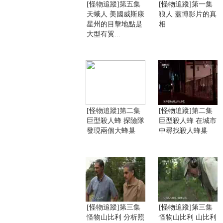
[怪物追蹤]第五集
[怪物追蹤]第一集
天蛾人 美國威斯康
狼人 蓋博影片的真
星州的目擊地點是
相
大型有翼...
[怪物追蹤]第二集
[怪物追蹤]第二集
巨型殺人蜂 探險隊
巨型殺人蜂 在城市
發現兩個大蜂巢
中尋找殺人蜂巢
[怪物追蹤]第三集
[怪物追蹤]第三集
怪物山比利 分析照
怪物山比利 山比利