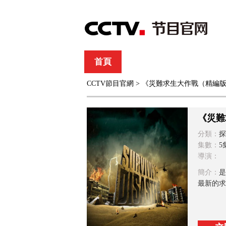
首頁
直播
節目單
CCTV節目官網
> 《災難求生大作戰（精編
綜合
新聞
財經
綜藝
中文國際
體
《災難
分類：
探
集數：
5
導演：
簡介：
是
最新的求