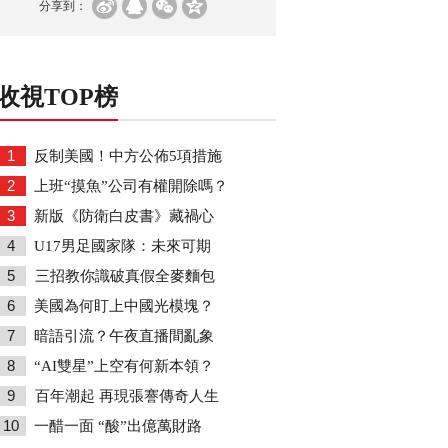
分享到：
收視TOP榜
1
反制美國！中方公佈5項措施
2
上班“摸魚”公司有權開除嗎？
3
新版《防衛白皮書》藏禍心
4
U17男足國家隊：未來可期
5
三招教你識破真假全麥麵包
6
美國為何盯上中國光模塊？
7
暗語引流？午夜直播間亂象
8
“AI雙星”上空有何新本領？
9
百年潮起 再現張謇傳奇人生
10
一醋一面 “酸”出億萬財路