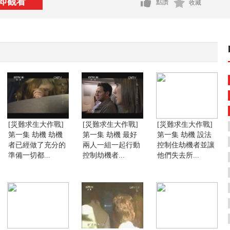
即觀看
點讚
收藏
[災難求生大作戰]
[災難求生大作戰]
[災難求生大作戰]
第一集 劫機 劫機
第一集 劫機 最好
第一集 劫機 設法
者已經做了充分的
兩人一組一起行動
控制住劫機者並讓
準備一切都...
控制劫機者...
他們失去所...