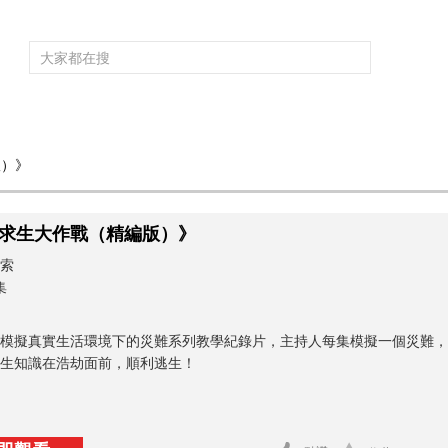
頻道大全
欄目大全
片庫
4K專區
聽
版）》
育
電影
國防軍事
電視劇
紀錄
科教
戲曲
社會與法
少
求生大作戰（精編版）》
索
集
模擬真實生活環境下的災難系列教學紀錄片，主持人每集模擬一個災難，
生知識在浩劫面前，順利逃生！