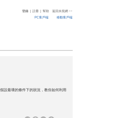
登錄
|
註冊
|
幫助
返回央視網
>>
PC客戶端
移動客戶端
音
熱榜
微視頻
兒
音樂
體育賽事
農業農村
假設最壞的條件下的狀況，教你如何利用