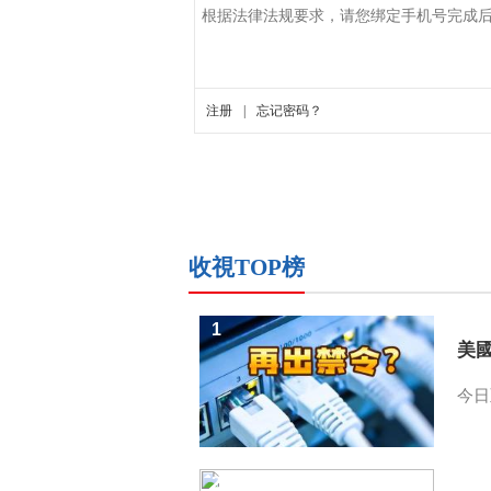
收視TOP榜
1
美
今日
2