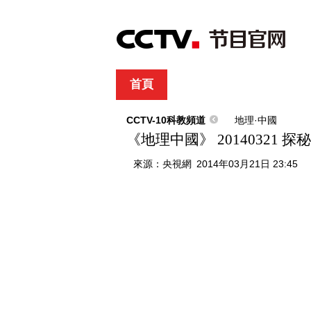
首頁
直播
節目單
綜合
新聞
財經
綜藝
中文國際
體
CCTV-10科教頻道
地理·中國
《地理中國》 20140321 
來源：
央視網
2014年03月21日 23:45