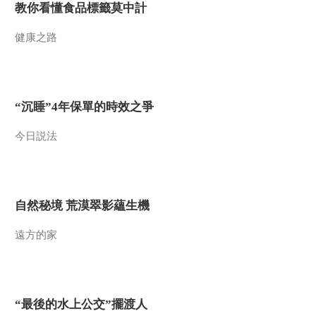
教你看懂食品標籤莫中計
2014-03-06 18:35:14
健康之路
《地理中国》 20140305
奇居之地-地下银河
2014-03-05 18:29:13
“沉睡”4年保單的時效之爭
《地理中国》 20140304
奇居之地-探秘漩涡镇
今日説法
2014-03-04 18:50:14
《地理中国》 20140303
自然秘境 荒漠翠影蘊生機
奇居之地-林海雪原
遠方的家
2014-03-03 18:36:14
《地理中国》 20140302
奇居之地-探秘莫干山
（下）
“最後的水上公交”擺渡人