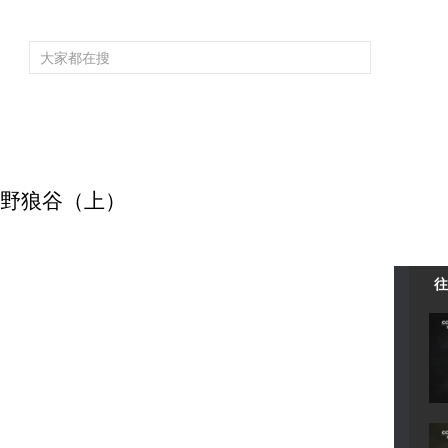
頻道大全
欄目大全
片庫
4K專區
聽
育
電影
國防軍事
電視劇
紀錄
科教
戲曲
社會與法
少
探秘野狼谷（上）
往