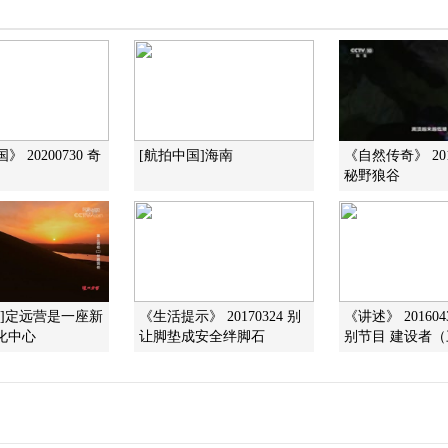
 20200730 奇
[航拍中国]海南
《自然传奇》 201
秘野狼谷
现]定远营是一座新
《生活提示》 20170324 别
《讲述》 20160
化中心
让脚垫成安全绊脚石
别节目 建设者（三