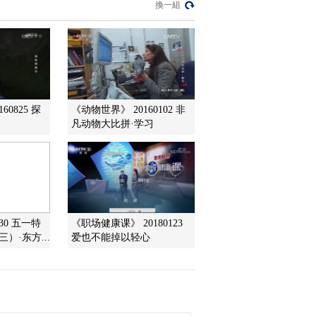
換一組
2014-03-14 18:43:14
《地理中国》 20140313
天山精灵
2014-03-13 18:21:14
60825 探
《动物世界》 20160102 非
凡动物大比拼·学习
《地理中国》 20140312
幽谷秘道（下）
2014-03-12 18:29:14
《地理中国》 20140311
430 五一特
《职场健康课》 20180123
幽谷秘道（上）
）·东方...
爱也不能掉以轻心
2014-03-11 18:40:13
《地理中国》 20140310
岩穴觅源