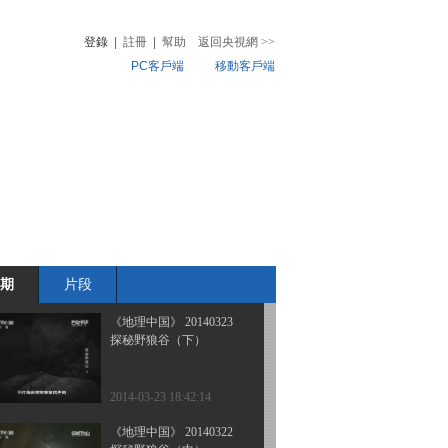
会变色的水潭
登錄
|
註冊
|
幫助
返回央視網
>>
PC客戶端
移動客戶端
2014-03-26 19:52:14
《地理中国》 20140325
音
熱榜
幽谷寻踪
微視頻
兒
音樂
體育賽事
農業農村
2014-03-25 18:43:13
《地理中国》 20140324
幻境秘影
期
片段
2014-03-24 19:45:14
《地理中国》 20140323
探秘野狼谷（下）
2014-03-23 18:42:14
《地理中国》 20140322