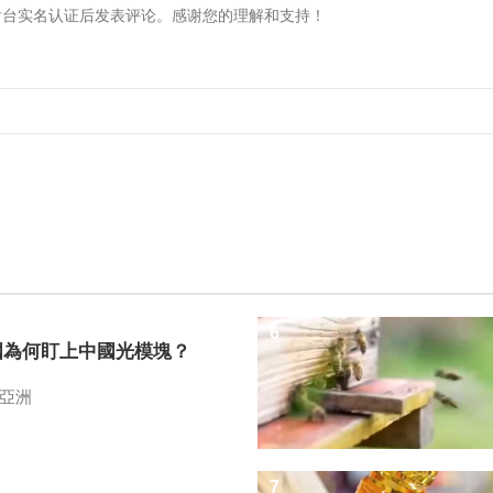
6
國為何盯上中國光模塊？
亞洲
7