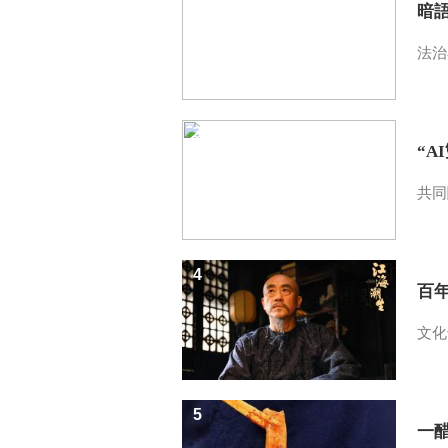
暗
法治
3
“A
共同
4
百
文化
5
一醋