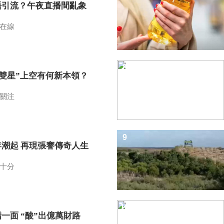
語引流？午夜直播間亂象
在線
8
I雙星”上空有何新本領？
關注
9
年潮起 再現張謇傳奇人生
十分
10
一面 “酸”出億萬財路