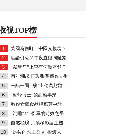
收視TOP榜
1
美國為何盯上中國光模塊？
2
暗語引流？午夜直播間亂象
3
“AI雙星”上空有何新本領？
4
百年潮起 再現張謇傳奇人生
5
一醋一面 “酸”出億萬財路
6
“蜜蜂博士”的甜蜜事業
7
教你看懂食品標籤莫中計
8
“沉睡”4年保單的時效之爭
9
自然秘境 荒漠翠影蘊生機
10
“最後的水上公交”擺渡人