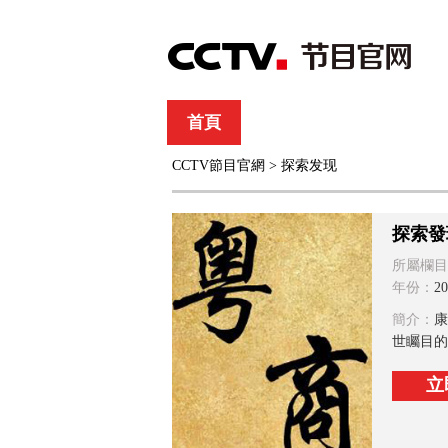
首頁
直播
節目單
CCTV節目官網
>
探索发现
綜合
新聞
財經
綜藝
中文國際
體
探索發
所屬欄目
年份：
20
簡介：
康
世矚目的
立