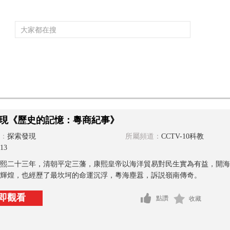
頻道大全
欄目大全
片庫
4K專區
聽
育
電影
國防軍事
電視劇
紀錄
科教
戲曲
社會與法
少
現《歷史的記憶：粵商紀事》
：
探索發現
所屬頻道：
CCTV-10科教
13
熙二十三年，清朝平定三藩，康熙皇帝以海洋貿易對民生實為有益，開海
輝煌，也經歷了最坎坷的命運沉浮，粵海塵囂，訴説嶺南傳奇。
即觀看
點讚
收藏