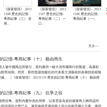
《探索發現》 2013
《探索發現》 2013
《探索發現》 2013
1108 歷史的記憶-
1107 歷史的記憶-
1106 歷史的記憶-
粵商紀事（三） 首
粵商紀事（二） 一
粵商紀事（一）
商...
口...
更多>>
 歷史的記憶-粵商紀事（十） 藝由商生
商人被中國商品所吸引，來到廣州一睹大清帝國商行的繁盛，為廣彩
仙館而傾倒。然而，那些曾讓他癡狂的代表着大清藝術的各種技術卻隨
 （《探索發現》 20131119 歷史的記憶-粵商紀事（十） 藝由商
 歷史的記憶-粵商紀事（九） 抗爭之役
強勢掠奪。面對內憂外患的局勢，以黃景棠為首的廣東商人轉而認同
政府認識到大勢已去，遂宣佈接受廣州商人提出的和平獨立方案。廣州