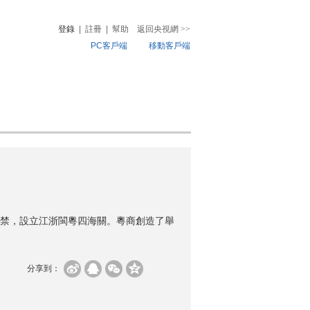
登錄
|
註冊
|
幫助
返回央視網
>>
PC客戶端
移動客戶端
音
熱榜
微視頻
兒
音樂
體育賽事
農業農村
禁，設立江浙閩粵四海關。粵商創造了舉
分享到：