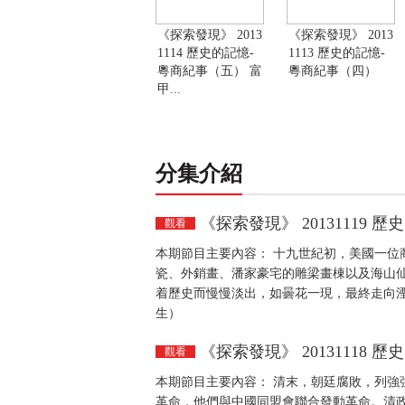
《探索發現》 2013
《探索發現》 2013
1114 歷史的記憶-
1113 歷史的記憶-
粵商紀事（五） 富
粵商紀事（四）
甲...
分集介紹
《探索發現》 20131119
觀看
本期節目主要內容： 十九世紀初，美國一位
瓷、外銷畫、潘家豪宅的雕梁畫棟以及海山
着歷史而慢慢淡出，如曇花一現，最終走向湮滅。
生）
《探索發現》 20131118
觀看
本期節目主要內容： 清末，朝廷腐敗，列強
革命，他們與中國同盟會聯合發動革命。清