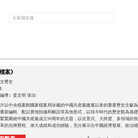
頻道大全
欄目大全
片庫
4K專區
聽
育
電影
國防軍事
電視劇
紀錄
科教
戲曲
社會與法
少
檔案》
文歷史
集
編導）姜文明 張治
片以中央檔案館國家檔案局珍藏的中國共産黨建黨以來的重要歷史文獻為
重新編輯、配以實地拍攝和解説等其他形式，以現今時代的歷史觀為基礎
緊緊圍繞中國共産黨成立90周年的主題，以全景式、大跨度、多領域的
革的光輝歷程、偉大成就和成功經驗，充分展示出中國經濟發展、政治穩定