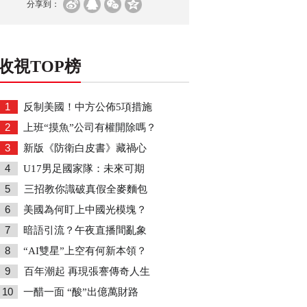
分享到：
收視TOP榜
1
反制美國！中方公佈5項措施
2
上班“摸魚”公司有權開除嗎？
3
新版《防衛白皮書》藏禍心
4
U17男足國家隊：未來可期
5
三招教你識破真假全麥麵包
6
美國為何盯上中國光模塊？
7
暗語引流？午夜直播間亂象
8
“AI雙星”上空有何新本領？
9
百年潮起 再現張謇傳奇人生
10
一醋一面 “酸”出億萬財路