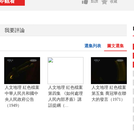
即觀看
點讚
收藏
我要評論
選集列表
圖文選集
人文地理 紅色檔案
人文地理 紅色檔案
人文地理 紅色檔案
中華人民共和國中
第四集 《如何處理
第五集 喬冠華在聯
央人民政府公告
人民內部矛盾》講
大的發言（1971）
（1949）
話提綱（...