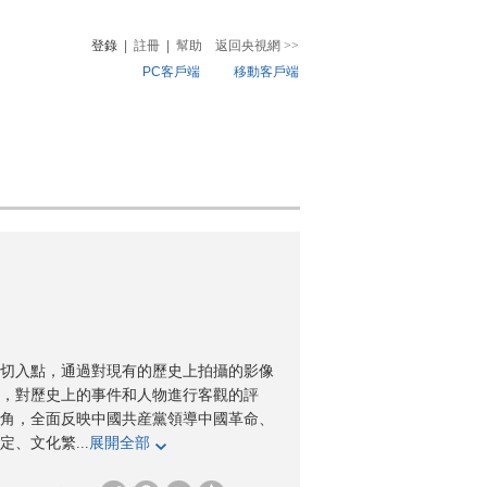
登錄
|
註冊
|
幫助
返回央視網
>>
PC客戶端
移動客戶端
音
熱榜
微視頻
兒
音樂
體育賽事
農業農村
切入點，通過對現有的歷史上拍攝的影像
，對歷史上的事件和人物進行客觀的評
視角，全面反映中國共産黨領導中國革命、
、文化繁...
展開全部