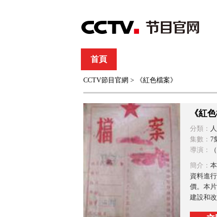
首頁
直播
節目單
CCTV節目官網
> 《紅色檔案》
綜合
新聞
財經
綜藝
中文國際
體
《紅色
分類：
人
集數：
7
導演：
（
簡介：
本
資料進行
價。本片
建設和改