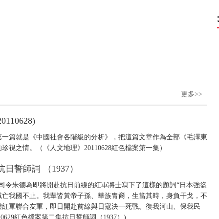
更多>>
10628)
第一篇就是《中國社會各階級的分析》，把這篇文章作為全部《毛澤東
視之情。（《人文地理》20110628紅色檔案第一集）
抗日誓師詞 （1937）
軍總司令朱德為即將開赴抗日前線的紅軍將士寫下了這樣的題詞“日本強盜
滅亡我國不止。我輩皆黃帝子孫、華族胄裔，生當其時，身負干戈，不
體紅軍聯合友軍，即日開赴前線與日寇決一死戰。復我河山、保我民
0629紅色檔案第二集抗日誓師詞（1937）)