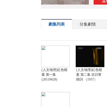
立
劇集列表
分集劇情
[人文地理]紅色檔
[人文地理]紅色檔
案 第一集
案 第二集 抗日誓
(20110628)
師詞 （1937）