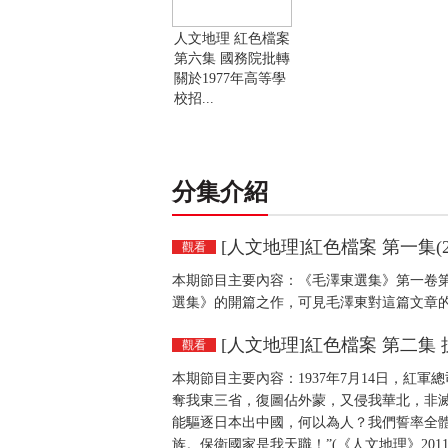
人文地理 紅色檔案
第六集 國務院批轉
關於1977年高等學
校招...
分集介紹
[人文地理]紅色檔案 第一集(201
觀看
本期節目主要內容：《毛澤東選集》第一卷
選集》的開篇之作，可見毛澤東對這篇文章的珍
[人文地理]紅色檔案 第二集 
觀看
本期節目主要內容：1937年7月14日，紅
奪我東三省，復圖佔外蒙，又侵我華北，非
能驅逐日本出中國，何以為人？我們誓率全
族。保衛國家是我天職！”(《人文地理》2011