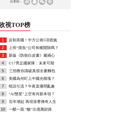
分享到：
收視TOP榜
1
反制美國！中方公佈5項措施
2
上班“摸魚”公司有權開除嗎？
3
新版《防衛白皮書》藏禍心
4
U17男足國家隊：未來可期
5
三招教你識破真假全麥麵包
6
美國為何盯上中國光模塊？
7
暗語引流？午夜直播間亂象
8
“AI雙星”上空有何新本領？
9
百年潮起 再現張謇傳奇人生
10
一醋一面 “酸”出億萬財路