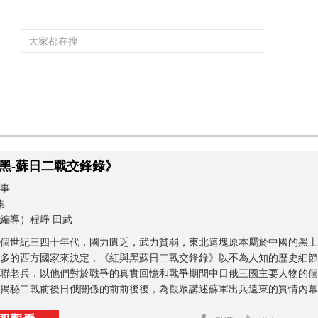
頻道大全
欄目大全
片庫
4K專區
聽
》
育
電影
國防軍事
電視劇
紀錄
科教
戲曲
社會與法
少
黑-蘇日二戰交鋒錄》
事
集
編導）程崢 田武
個世紀三四十年代，國力匱乏，武力貧弱，東北這塊原本屬於中國的黑土
多的西方國家來決定，《紅與黑蘇日二戰交鋒錄》以不為人知的歷史細節
聯老兵，以他們對於戰爭的真實回憶和戰爭期間中日俄三國主要人物的個
揭秘二戰前後日俄關係的前前後後，為觀眾講述蘇軍出兵遠東的實情內幕