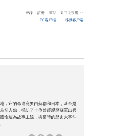
登錄
|
註冊
|
幫助
返回央視網
>>
PC客戶端
移動客戶端
音
熱榜
微視頻
兒
音樂
體育賽事
農業農村
地，它的命運竟要由蘇聯和日本，甚至是
為切入點，採訪了十位曾經親歷蘇軍出兵
體命運為故事主線，與當時的歷史大事件
。