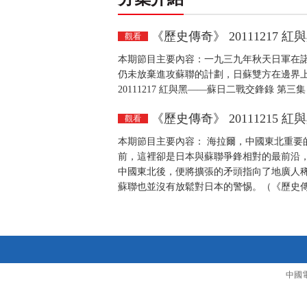
《歷史傳奇》 20111217
觀看
本期節目主要內容：一九三九年秋天日軍在諾
仍未放棄進攻蘇聯的計劃，日蘇雙方在邊界
20111217 紅與黑——蘇日二戰交鋒錄 第三
《歷史傳奇》 20111215
觀看
本期節目主要內容： 海拉爾，中國東北重要
前，這裡卻是日本與蘇聯爭鋒相對的最前沿
中國東北後，便將擴張的矛頭指向了地廣人
蘇聯也並沒有放鬆對日本的警惕。（《歷史傳奇》
中國