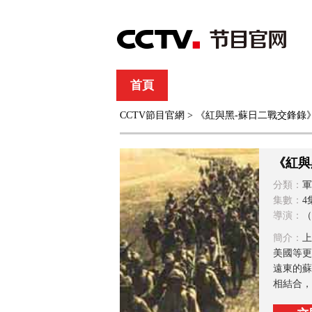
首頁
直播
節目單
CCTV節目官網
> 《紅與黑-蘇日二戰交鋒錄
綜合
新聞
財經
綜藝
中文國際
體
《紅與
分類：
軍
集數：
4
導演：
（
簡介：
上
美國等更
遠東的蘇
相結合，