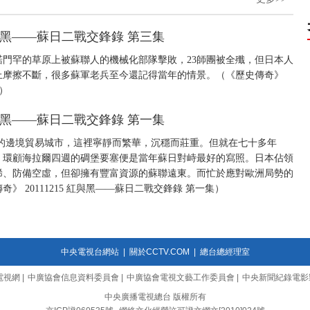
 紅與黑——蘇日二戰交鋒錄 第三集
門罕的草原上被蘇聯人的機械化部隊擊敗，23師團被全殲，但日本人
上摩擦不斷，很多蘇軍老兵至今還記得當年的情景。（《歷史傳奇》
集）
 紅與黑——蘇日二戰交鋒錄 第一集
的邊境貿易城市，這裡寧靜而繁華，沉穩而莊重。但就在七十多年
，環顧海拉爾四週的碉堡要塞便是當年蘇日對峙最好的寫照。日本佔領
稀、防備空虛，但卻擁有豐富資源的蘇聯遠東。而忙於應對歐洲局勢的
 20111215 紅與黑——蘇日二戰交鋒錄 第一集）
中央電視台網站
|
關於CCTV.COM
|
總台總經理室
電視網
|
中廣協會信息資料委員會
|
中廣協會電視文藝工作委員會
|
中央新聞紀錄電影
中央廣播電視總台 版權所有