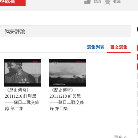
即觀看
點讚
收藏
我要評論
選集列表
圖文選集
《歷史傳奇》
《歷史傳奇》
20111216 紅與黑
20111218 紅與黑
——蘇日二戰交鋒
——蘇日二戰交鋒
錄 第二集
錄 第四集
更多>>