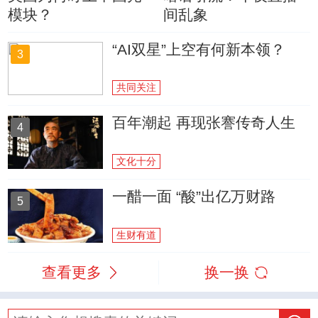
模块？
间乱象
“AI双星”上空有何新本领？
3
共同关注
百年潮起 再现张謇传奇人生
4
文化十分
一醋一面 “酸”出亿万财路
5
生财有道
查看更多
换一换