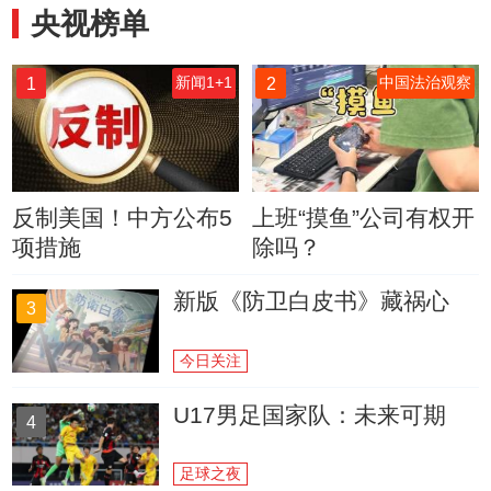
央视榜单
1
2
新闻1+1
中国法治观察
反制美国！中方公布5
上班“摸鱼”公司有权开
项措施
除吗？
新版《防卫白皮书》藏祸心
3
今日关注
U17男足国家队：未来可期
4
足球之夜