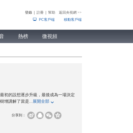
登錄
|
註冊
|
幫助
返回央視網
>>
PC客戶端
移動客戶端
音
熱榜
微視頻
兒
音樂
體育賽事
農業農村
最初的設想逐步升級，最後成為一場決定
增講解了當是...
展開全部
分享到：