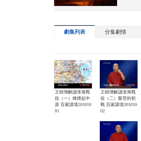
劇集列表
分集劇情
王樹增解讀淮海戰
王樹增解讀淮海戰
役（一）烽煙起中
役（二）艱苦的初
原 百家講壇201010
戰 百家講壇201010
01
02