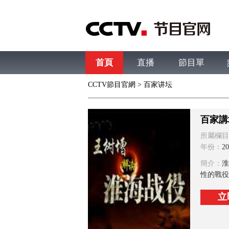
首頁
直播
節目單
CCTV節目官網
>
百家讲坛
綜合
新聞
財經
綜藝
中文國際
體
百家講
所屬欄目
年份：
20
簡介：
淮
性的戰役
立