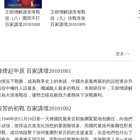
王樹增解讀淮海戰
王樹增解讀淮海戰
役（八）圍而不打
役（九）決戰淮海
百家講壇20101008
百家講壇20101009
更多>>
中原 百家講壇20101001
的情況下戰勝，成為戰爭史上的奇蹟，中國共産黨將最初的設想逐步升
戰役中犧牲人説最多、殲滅敵人最多的戰役，本期節目中，王樹增講解
級為大淮海戰役，優勢怎樣在敵我力量懸殊下決戰勝利。
初戰 百家講壇20101002
948年的11月10日那一天將國民黨黃百韜集團緊緊地包圍住，向他們
常頑強，使得這次進攻比預想的要困難很多。而國民黨徐州集團也對黃
搏戰，成功地阻擊了徐州集團對黃百韜的支援速度，但是他們也付出了
團會合，後果將不堪設想。面對如此艱難的局面，淮海戰場上另一支中