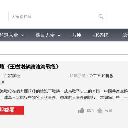
頻道大全
欄目大全
片庫
4K專區
聽
育
電影
國防軍事
電視劇
紀錄
科教
戲曲
社會與法
少
壇《王樹增解讀淮海戰役》
：
百家講壇
所屬頻道：
CCTV-10科教
10
海戰役在個方面落後的情況下戰勝，成為戰爭史上的奇蹟，中國共産黨將
，成為三大戰役中犧牲人説最多、殲滅敵人最多的戰役，本期節目中，王樹
即觀看
點讚
收藏