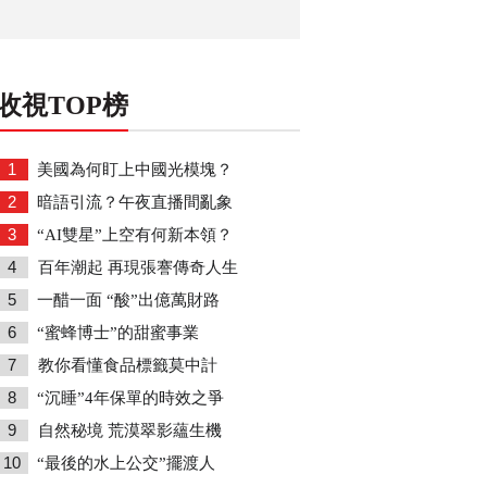
收視TOP榜
1
美國為何盯上中國光模塊？
2
暗語引流？午夜直播間亂象
3
“AI雙星”上空有何新本領？
4
百年潮起 再現張謇傳奇人生
5
一醋一面 “酸”出億萬財路
6
“蜜蜂博士”的甜蜜事業
7
教你看懂食品標籤莫中計
8
“沉睡”4年保單的時效之爭
9
自然秘境 荒漠翠影蘊生機
10
“最後的水上公交”擺渡人