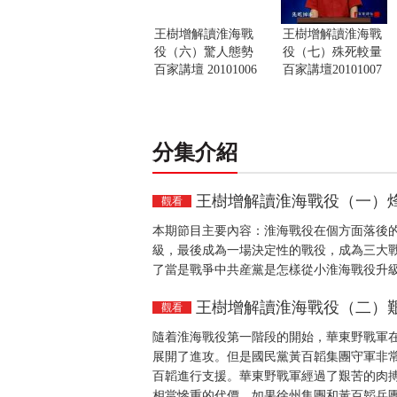
王樹增解讀淮海戰
王樹增解讀淮海戰
役（六）驚人態勢
役（七）殊死較量
百家講壇 20101006
百家講壇20101007
分集介紹
王樹增解讀淮海戰役（一）烽煙起
觀看
本期節目主要內容：淮海戰役在個方面落後
級，最後成為一場決定性的戰役，成為三大
了當是戰爭中共産黨是怎樣從小淮海戰役升
王樹增解讀淮海戰役（二）艱苦的
觀看
隨着淮海戰役第一階段的開始，華東野戰軍在1
展開了進攻。但是國民黨黃百韜集團守軍非
百韜進行支援。華東野戰軍經過了艱苦的肉
相當慘重的代價。如果徐州集團和黃百韜兵