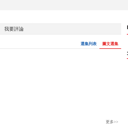
我要評論
選集列表
圖文選集
更多>>