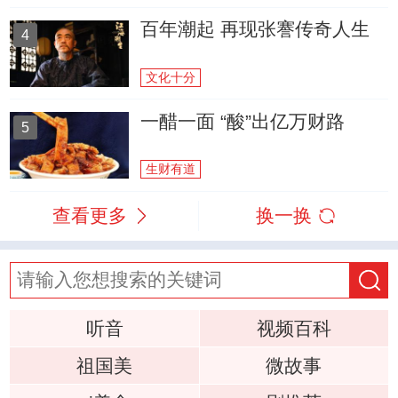
百年潮起 再现张謇传奇人生
4
文化十分
一醋一面 “酸”出亿万财路
5
生财有道
查看更多
换一换
听音
视频百科
祖国美
微故事