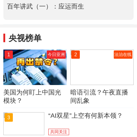
百年讲武（一）：应运而生
央视榜单
1
2
今日亚洲
法治在线
美国为何盯上中国光
暗语引流？午夜直播
模块？
间乱象
“AI双星”上空有何新本领？
3
共同关注