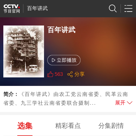
百年讲武
百年讲武
563
分享
简介：
《百年讲武》由农工党云南省委、民革云南
展开
省委、九三学社云南省委联合摄制...
选集
精彩看点
分集剧情