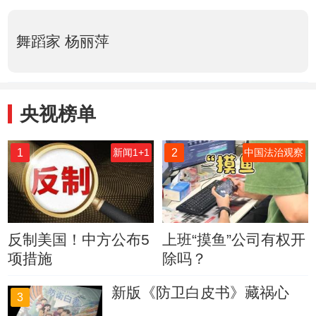
舞蹈家 杨丽萍
央视榜单
1
2
新闻1+1
中国法治观察
反制美国！中方公布5
上班“摸鱼”公司有权开
项措施
除吗？
新版《防卫白皮书》藏祸心
3