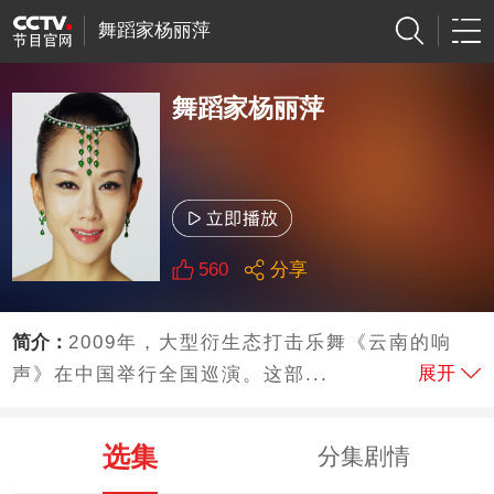
舞蹈家杨丽萍
舞蹈家杨丽萍
560
分享
简介：
2009年，大型衍生态打击乐舞《云南的响
展开
声》在中国举行全国巡演。这部...
选集
分集剧情