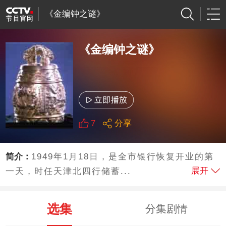
《金编钟之谜》
《金编钟之谜》
7
分享
简介：
1949年1月18日，是全市银行恢复开业的第
展开
一天，时任天津北四行储蓄...
选集
分集剧情