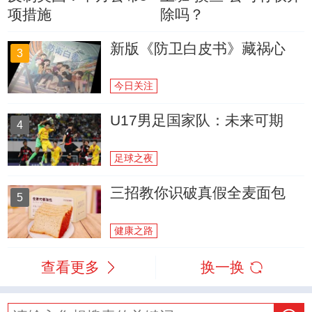
项措施
除吗？
新版《防卫白皮书》藏祸心
3
今日关注
U17男足国家队：未来可期
4
足球之夜
三招教你识破真假全麦面包
5
健康之路
查看更多
换一换