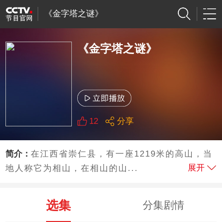
《金字塔之谜》
《金字塔之谜》
12
分享
简介：
在江西省崇仁县，有一座1219米的高山，当
展开
地人称它为相山，在相山的山...
选集
分集剧情