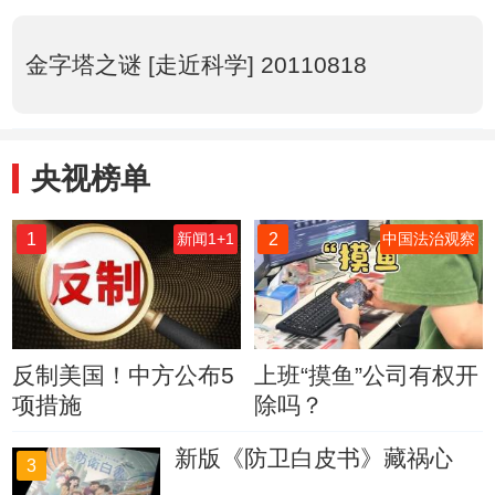
金字塔之谜 [走近科学] 20110818
央视榜单
1
2
新闻1+1
中国法治观察
反制美国！中方公布5
上班“摸鱼”公司有权开
项措施
除吗？
新版《防卫白皮书》藏祸心
3