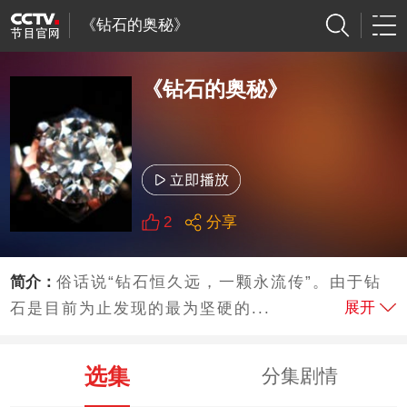
《钻石的奥秘》
《钻石的奥秘》
2
分享
简介：
俗话说“钻石恒久远，一颗永流传”。由于钻
展开
石是目前为止发现的最为坚硬的...
选集
分集剧情