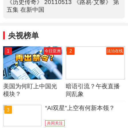
《历史传奇》 20110513 《路易·艾黎》 第
五集 在新中国
央视榜单
1
2
今日亚洲
法治在线
美国为何盯上中国光
暗语引流？午夜直播
模块？
间乱象
“AI双星”上空有何新本领？
3
共同关注