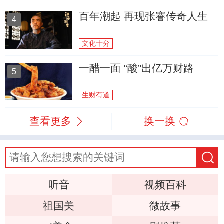
百年潮起 再现张謇传奇人生
4
文化十分
一醋一面 “酸”出亿万财路
5
生财有道
查看更多
换一换
听音
视频百科
祖国美
微故事