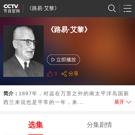
《路易·艾黎》
《路易·艾黎》
3
分享
简介：
1897年，对远在万里之外的南太平洋岛国新
展开
西兰来说也是平常的一年，来...
选集
分集剧情