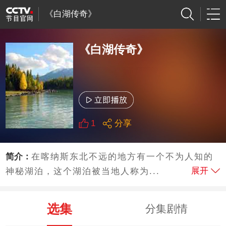
《白湖传奇》
《白湖传奇》
1
分享
简介：
在喀纳斯东北不远的地方有一个不为人知的
展开
神秘湖泊，这个湖泊被当地人称为...
选集
分集剧情