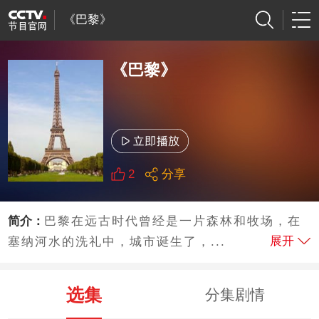
《巴黎》
《巴黎》
2
分享
简介：
巴黎在远古时代曾经是一片森林和牧场，在
展开
塞纳河水的洗礼中，城市诞生了，...
选集
分集剧情