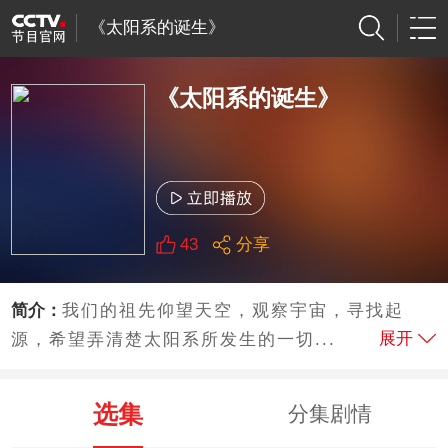
《太阳系的诞生》
《太阳系的诞生》
43
分享
简介：
我们的祖先仰望天空，观察宇宙，寻找起
展开
源，希望弄清楚太阳系所发生的一切...
选集
分集剧情