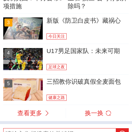
项措施
除吗？
新版《防卫白皮书》藏祸心
3
今日关注
U17男足国家队：未来可期
4
足球之夜
三招教你识破真假全麦面包
5
健康之路
查看更多
换一换