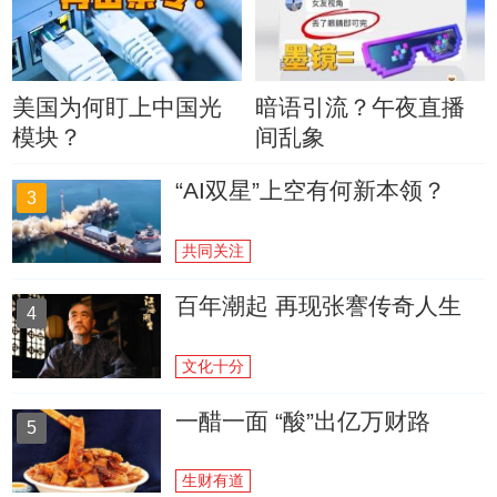
美国为何盯上中国光
暗语引流？午夜直播
模块？
间乱象
“AI双星”上空有何新本领？
3
共同关注
百年潮起 再现张謇传奇人生
4
文化十分
一醋一面 “酸”出亿万财路
5
生财有道