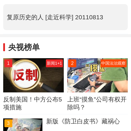
复原历史的人 [走近科学] 20110813
央视榜单
1
2
新闻1+1
中国法治观察
反制美国！中方公布5
上班“摸鱼”公司有权开
项措施
除吗？
新版《防卫白皮书》藏祸心
3