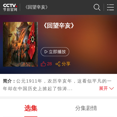
《回望辛亥》
《回望辛亥》
28
分享
简介：
公元1911年，农历辛亥年，这看似平凡的一
展开
年却在中国历史上掀起了惊涛...
选集
分集剧情