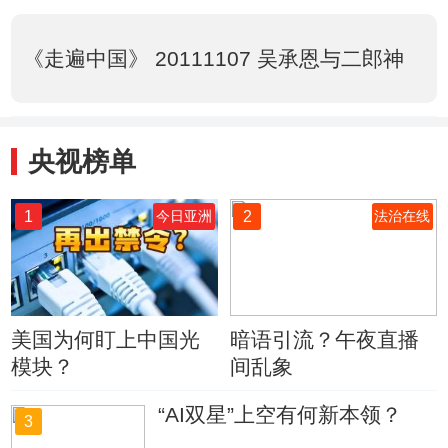
《走遍中国》 20111107 吴承恩与二郎神
央视榜单
1
2
今日亚洲
法治在线
美国为何盯上中国光
暗语引流？午夜直播
模块？
间乱象
“AI双星”上空有何新本领？
3