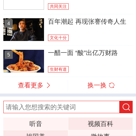
共同关注
百年潮起 再现张謇传奇人生
4
文化十分
一醋一面 “酸”出亿万财路
5
生财有道
查看更多
换一换
听音
视频百科