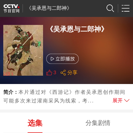
《吴承恩与二郎神》
《吴承恩与二郎神》
3
分享
简介：
本片通过对《西游记》作者吴承恩创作期间
展开
可能多次来过灌南采风为线索，考...
选集
分集剧情