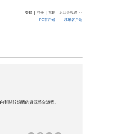
登錄
|
註冊
|
幫助
返回央視網
>>
PC客戶端
移動客戶端
音
熱榜
微視頻
兒
音樂
體育賽事
農業農村
向和關於鎢礦的資源整合過程。