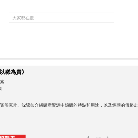
頻道大全
欄目大全
片庫
4K專區
聽
育
電影
國防軍事
電視劇
紀錄
科教
戲曲
社會與法
少
”以稀為貴》
索
集
賓候克常、沈驥如介紹礦産資源中鎢礦的特點和用途，以及鎢礦的價格走