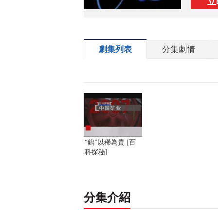
立
劇集列表
分集劇情
“鎢”以稀為貴 [百
科探秘]
分集介紹