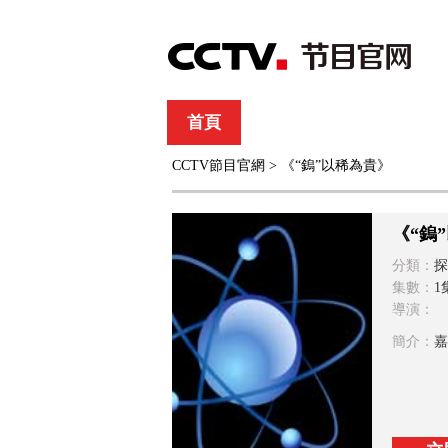
首頁
直播
節目單
CCTV節目官網
> 《“鎢”以稀為貴》
綜合
新聞
財經
綜藝
中文國際
體
《“鎢
分類：
探
集數：
1
導演：
簡介：
嘉