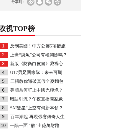
分享到：
收視TOP榜
1
反制美國！中方公佈5項措施
2
上班“摸魚”公司有權開除嗎？
3
新版《防衛白皮書》藏禍心
4
U17男足國家隊：未來可期
5
三招教你識破真假全麥麵包
6
美國為何盯上中國光模塊？
7
暗語引流？午夜直播間亂象
8
“AI雙星”上空有何新本領？
9
百年潮起 再現張謇傳奇人生
10
一醋一面 “酸”出億萬財路