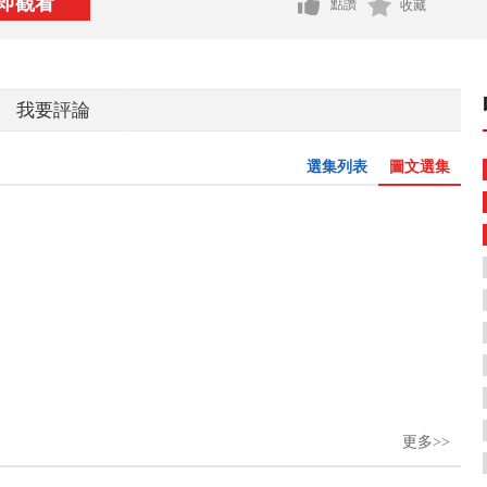
即觀看
點讚
收藏
我要評論
選集列表
圖文選集
更多>>