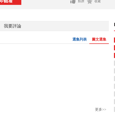
即觀看
點讚
收藏
我要評論
選集列表
圖文選集
更多>>