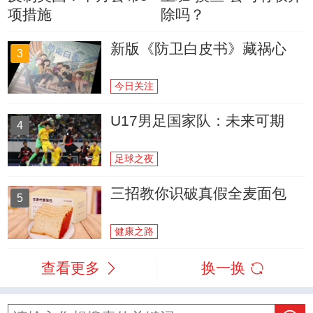
项措施
除吗？
新版《防卫白皮书》藏祸心
3
今日关注
U17男足国家队：未来可期
4
足球之夜
三招教你识破真假全麦面包
5
健康之路
查看更多
换一换