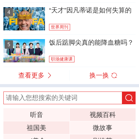
“天才”因凡蒂诺是如何失算的
4
世界周刊
饭后踮脚尖真的能降血糖吗？
5
职场健康课
查看更多
换一换
听音
视频百科
祖国美
微故事