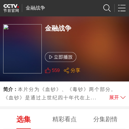
金融战争
金融战争
559
分享
简介：
本片分为《血钞》、《毒钞》两个部分。
展开
《血钞》是通过上世纪四十年代在上...
选集
精彩看点
分集剧情