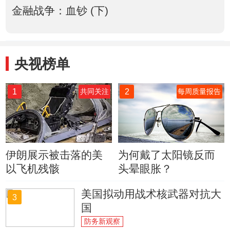
金融战争：血钞 (下)
央视榜单
1
2
共同关注
每周质量报告
伊朗展示被击落的美
为何戴了太阳镜反而
以飞机残骸
头晕眼胀？
美国拟动用战术核武器对抗大
3
国
防务新观察