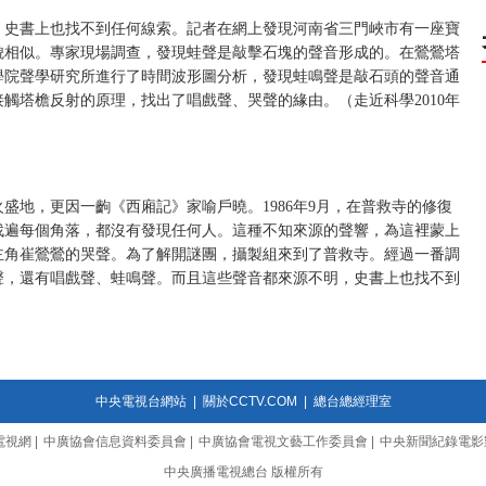
，史書上也找不到任何線索。記者在網上發現河南省三門峽市有一座寶
貌相似。專家現場調查，發現蛙聲是敲擊石塊的聲音形成的。在鶯鶯塔
學院聲學研究所進行了時間波形圖分析，發現蛙鳴聲是敲石頭的聲音通
觸塔檐反射的原理，找出了唱戲聲、哭聲的緣由。（走近科學2010年
盛地，更因一齣《西廂記》家喻戶曉。1986年9月，在普救寺的修復
找遍每個角落，都沒有發現任何人。這種不知來源的聲響，為這裡蒙上
主角崔鶯鶯的哭聲。為了解開謎團，攝製組來到了普救寺。經過一番調
聲，還有唱戲聲、蛙鳴聲。而且這些聲音都來源不明，史書上也找不到
中央電視台網站
|
關於CCTV.COM
|
總台總經理室
電視網
|
中廣協會信息資料委員會
|
中廣協會電視文藝工作委員會
|
中央新聞紀錄電影
中央廣播電視總台 版權所有