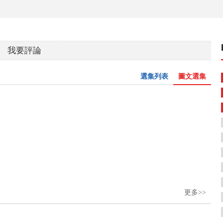
我要評論
選集列表
圖文選集
更多>>