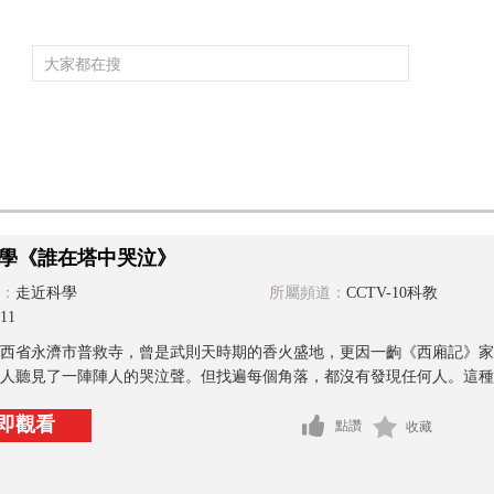
頻道大全
欄目大全
片庫
4K專區
聽
育
電影
國防軍事
電視劇
紀錄
科教
戲曲
社會與法
少
學《誰在塔中哭泣》
：
走近科學
所屬頻道：
CCTV-10科教
11
西省永濟市普救寺，曾是武則天時期的香火盛地，更因一齣《西廂記》家喻
人聽見了一陣陣人的哭泣聲。但找遍每個角落，都沒有發現任何人。這種不
即觀看
點讚
收藏