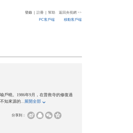
登錄
|
註冊
|
幫助
返回央視網
>>
PC客戶端
移動客戶端
音
熱榜
微視頻
兒
音樂
體育賽事
農業農村
戶曉。1986年9月，在普救寺的修復過
知來源的...
展開全部
分享到：