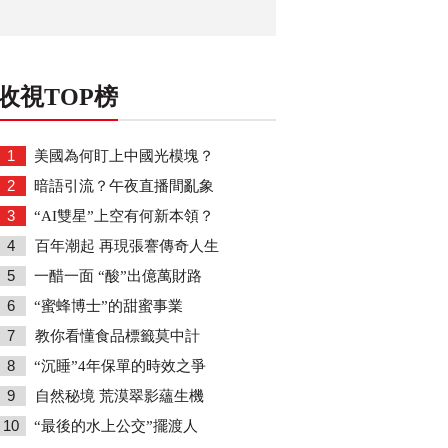
收視TOP榜
1
美國為何盯上中國光模塊？
2
暗語引流？午夜直播間亂象
3
“AI雙星”上空有何新本領？
4
百年潮起 再現張謇傳奇人生
5
一醋一面 “酸”出億萬財路
6
“蜜蜂博士”的甜蜜事業
7
教你看懂食品標籤莫中計
8
“沉睡”4年保單的時效之爭
9
自然秘境 荒漠翠影蘊生機
10
“最後的水上公交”擺渡人