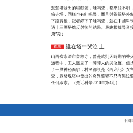
鶯鶯塔發出的唱戲聲，蛙鳴聲，都來源不明
輪寺塔，同樣也有蛙鳴聲，而且與鶯鶯塔外
下證實後，記者錄下了蛙鳴聲，並在中國科
過十三層塔檐反射後的結果。最終根據聲音接
第5期）
誰在塔中哭泣 上
觀看
山西省永濟市普救寺，曾是武則天時期的香火
過程中，工人聽見了一陣陣人的哭泣聲。但
了一層神秘面紗，村民都説是《西廂記》女
查，竟發現塔中發出的奇異聲響不只有哭泣
任何線索。（走近科學2010年第4期）
中國