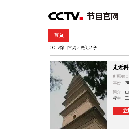
首頁
直播
節目單
CCTV節目官網
>
走近科学
綜合
新聞
財經
綜藝
中文國際
體
走近科
所屬欄目
年份：
20
簡介：
山
程中，工
立