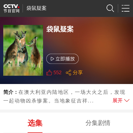
袋鼠疑案
袋鼠疑案
552
分享
简介：
在澳大利亚内陆地区，一场大火之后，发现
展开
一起动物凶杀惨案。当地象征吉祥...
选集
分集剧情