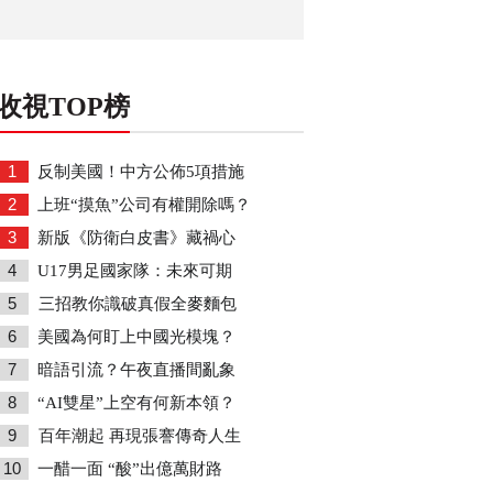
收視TOP榜
1
反制美國！中方公佈5項措施
2
上班“摸魚”公司有權開除嗎？
3
新版《防衛白皮書》藏禍心
4
U17男足國家隊：未來可期
5
三招教你識破真假全麥麵包
6
美國為何盯上中國光模塊？
7
暗語引流？午夜直播間亂象
8
“AI雙星”上空有何新本領？
9
百年潮起 再現張謇傳奇人生
10
一醋一面 “酸”出億萬財路