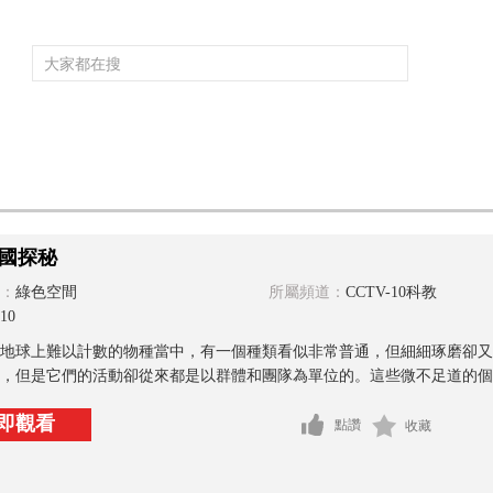
頻道大全
欄目大全
片庫
4K專區
聽
育
電影
國防軍事
電視劇
紀錄
科教
戲曲
社會與法
少
國探秘
：
綠色空間
所屬頻道：
CCTV-10科教
10
地球上難以計數的物種當中，有一個種類看似非常普通，但細細琢磨卻又
，但是它們的活動卻從來都是以群體和團隊為單位的。這些微不足道的個體
即觀看
點讚
收藏