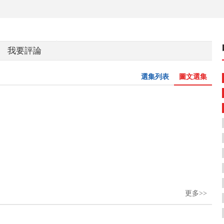
我要評論
選集列表
圖文選集
更多>>