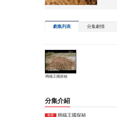
劇集列表
分集劇情
螞蟻王國探秘
分集介紹
螞蟻王國探秘
觀看