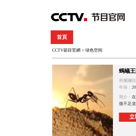
首頁
直播
節目單
CCTV節目官網
>
绿色空间
綜合
新聞
財經
綜藝
中文國際
體
螞蟻王
所屬欄目
年份：
20
簡介：
在
微不足道
立