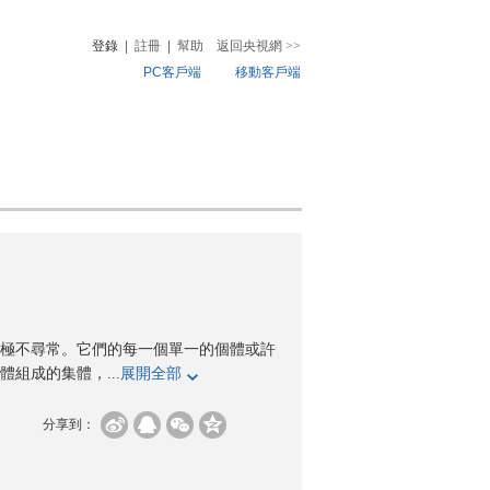
登錄
|
註冊
|
幫助
返回央視網
>>
PC客戶端
移動客戶端
音
熱榜
微視頻
兒
音樂
體育賽事
農業農村
極不尋常。它們的每一個單一的個體或許
組成的集體，...
展開全部
分享到：