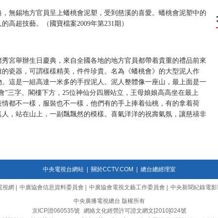
慶典，無錫地方官員呈上蟠桃會泥塑，受到慈溪的喜愛。蟠桃會泥塑中的
高超技藝。（國寶檔案2009年第231期）
的儲秀宮舉辦生日慶典，來自全國各地的地方官員都帶着貴重的禮品前來
雅的瓷器，可謂樣樣精美，件件珍貴。名為《蟠桃會》的大型泥人作
物。這是一組高達一米多的手捏泥人。泥人整體像一座山，最上面是一
會”三字。閣樓下方，25位神仙分四層站立，王母娘娘高高坐在最上
表情都不一樣，服裝也不一樣，他們有的手上捧着仙桃，有的拿着荷
真人，站在山上，一副飄飄然的模樣。喜氣洋洋的祝壽氣氛，讓慈禧非
中央電視台網站
|
關於CCTV.COM
|
總台總經理室
電視網
|
中廣協會信息資料委員會
|
中廣協會電視文藝工作委員會
|
中央新聞紀錄電影
中央廣播電視總台 版權所有
京ICP證060535號
網絡文化經營許可證文網文[2010]024號