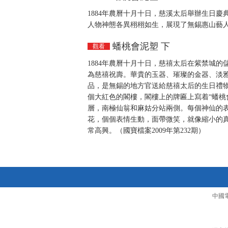
1884年農曆十月十日，慈溪太后舉辦生日
人物神態各異栩栩如生，展現了無錫惠山藝人的
蟠桃會泥塑 下
觀看
1884年農曆十月十日，慈禧太后在紫禁城
為慈禧祝壽。華貴的玉器、璀璨的金器、淡
品，是無錫的地方官送給慈禧太后的生日禮
個大紅色的閣樓，閣樓上的牌匾上寫着“蟠桃
層，南極仙翁和麻姑分站兩側。每個神仙的
花，個個表情生動，面帶微笑，就像縮小的
常高興。（國寶檔案2009年第232期）
中國