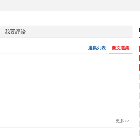
我要評論
選集列表
圖文選集
更多>>