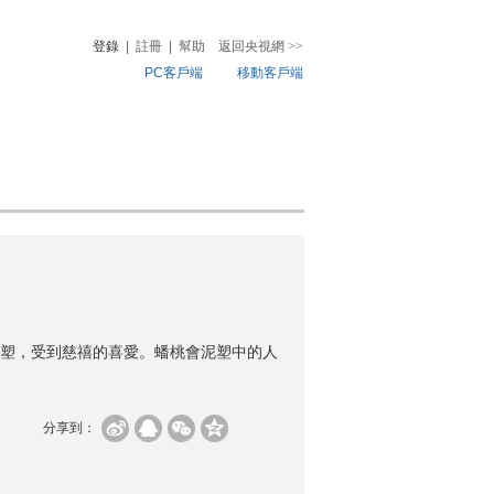
登錄
|
註冊
|
幫助
返回央視網
>>
PC客戶端
移動客戶端
音
熱榜
微視頻
兒
音樂
體育賽事
農業農村
泥塑，受到慈禧的喜愛。蟠桃會泥塑中的人
分享到：