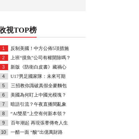
收視TOP榜
1
反制美國！中方公佈5項措施
2
上班“摸魚”公司有權開除嗎？
3
新版《防衛白皮書》藏禍心
4
U17男足國家隊：未來可期
5
三招教你識破真假全麥麵包
6
美國為何盯上中國光模塊？
7
暗語引流？午夜直播間亂象
8
“AI雙星”上空有何新本領？
9
百年潮起 再現張謇傳奇人生
10
一醋一面 “酸”出億萬財路