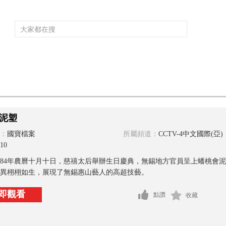
頻道大全
欄目大全
片庫
4K專區
聽
育
電影
國防軍事
電視劇
紀錄
科教
戲曲
社會與法
少
泥塑
：
國寶檔案
所屬頻道：
CCTV-4中文國際(亞)
10
884年農曆十月十日，慈禧太后舉辦生日慶典，無錫地方官員呈上蟠桃會
異栩栩如生，展現了無錫惠山藝人的高超技藝。
即觀看
點讚
收藏