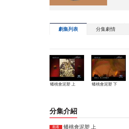
劇集列表
分集劇情
蟠桃會泥塑 上
蟠桃會泥塑 下
分集介紹
蟠桃會泥塑 上
觀看