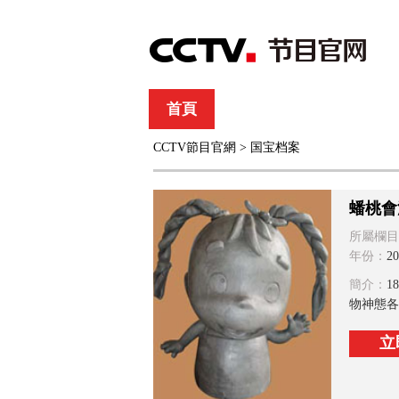
首頁
直播
節目單
CCTV節目官網
>
国宝档案
綜合
新聞
財經
綜藝
中文國際
體
蟠桃會
所屬欄目
年份：
20
簡介：
1
物神態各
立