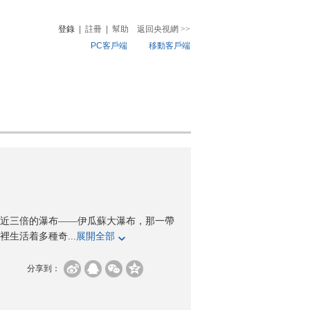
登錄
|
註冊
|
幫助
返回央視網
>>
PC客戶端
移動客戶端
音
熱榜
微視頻
兒
音樂
體育賽事
農業農村
近三倍的瀑布——伊瓜蘇大瀑布，那一帶
生活着多種奇...
展開全部
分享到：