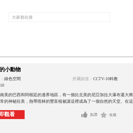
頻道大全
欄目大全
片庫
4K專區
聽
育
電影
國防軍事
電視劇
紀錄
科教
戲曲
社會與法
少
的小動物
：
綠色空間
所屬頻道：
CCTV-10科教
10
南美的巴西和阿根廷的邊界地區，有一個比北美的尼亞加拉大瀑布還大將
常的神秘壯美，熱帶雨林的豐富植被讓這裡成為了一個自然的天堂。在這裡
即觀看
點讚
收藏