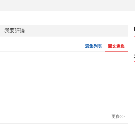
我要評論
選集列表
圖文選集
更多>>