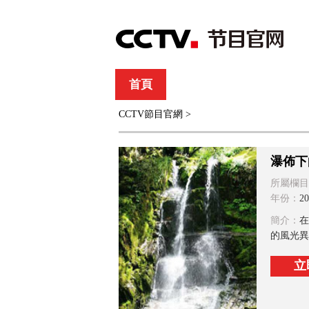
首頁
直播
節目單
CCTV節目官網
>
綜合
新聞
財經
綜藝
中文國際
體
瀑佈下
所屬欄目
年份：
20
簡介：
在
的風光異
立