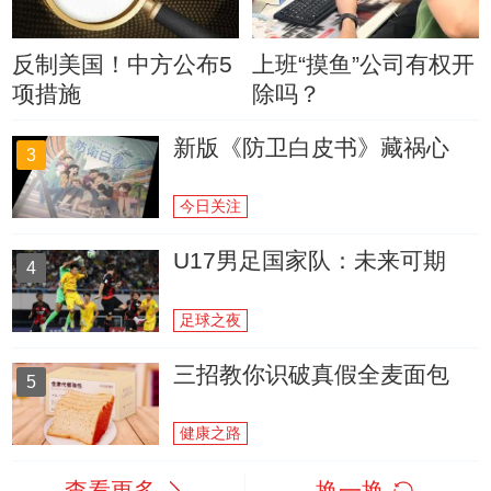
反制美国！中方公布5
上班“摸鱼”公司有权开
项措施
除吗？
新版《防卫白皮书》藏祸心
3
今日关注
U17男足国家队：未来可期
4
足球之夜
三招教你识破真假全麦面包
5
健康之路
查看更多
换一换