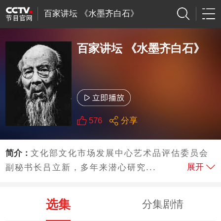
百家讲坛 《水墨齐白石》
百家讲坛 《水墨齐白石》
576
分享
简介：
文化部文化市场发展中心艺术品评估委员会
展开
副秘书长吕立新，多年来潜心研究...
选集
分集剧情