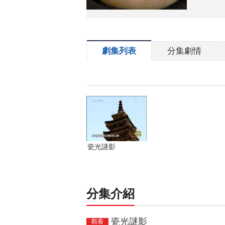
劇集列表
分集劇情
瓷光謎影
分集介紹
瓷光謎影
觀看