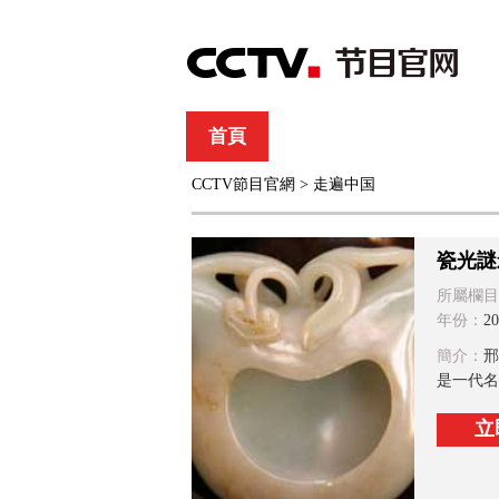
首頁
直播
節目單
CCTV節目官網
>
走遍中国
綜合
新聞
財經
綜藝
中文國際
體
瓷光謎
所屬欄目
年份：
20
簡介：
邢
是一代名
立