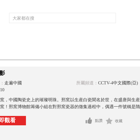
頻道大全
欄目大全
片庫
4K專區
聽
育
電影
國防軍事
電視劇
紀錄
科教
戲曲
社會與法
少
影
：
走遍中國
所屬頻道：
CCTV-4中文國際(亞)
10
窯，中國陶瓷史上的璀璨明珠。邢窯以生産白瓷聞名於世，在盛唐與生産
窯！邢窯博物館籌備小組在對邢窯瓷器的徵集過程中，偶遇一件號稱是隋代
即觀看
點讚
收藏