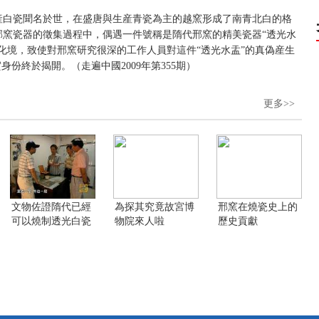
産白瓷聞名於世，在盛唐與生産青瓷為主的越窯形成了南青北白的格
邢窯瓷器的徵集過程中，偶遇一件號稱是隋代邢窯的精美瓷器“透光水
化境，致使對邢窯研究很深的工作人員對這件“透光水盂”的真偽産生
份終於揭開。（走遍中國2009年第355期）
更多>>
文物佐證隋代已經
為探其究竟故宮博
邢窯在燒瓷史上的
可以燒制透光白瓷
物院來人啦
歷史貢獻