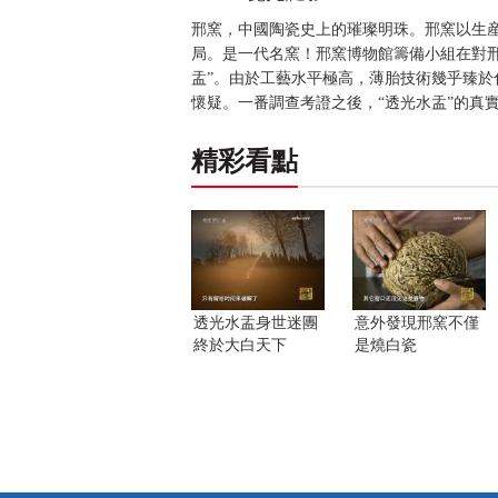
邢窯，中國陶瓷史上的璀璨明珠。邢窯以生
局。是一代名窯！邢窯博物館籌備小組在對
盂”。由於工藝水平極高，薄胎技術幾乎臻於
懷疑。一番調查考證之後，“透光水盂”的真實身
精彩看點
透光水盂身世迷團
意外發現邢窯不僅
終於大白天下
是燒白瓷