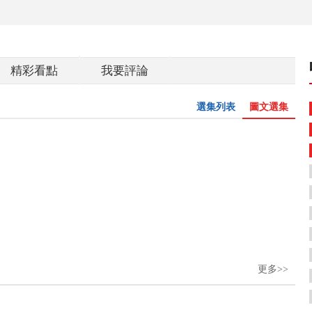
精彩看點
我要評論
選集列表
圖文選集
更多>>