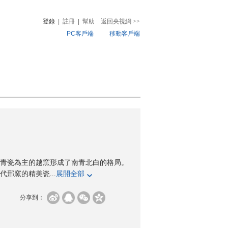
登錄
|
註冊
|
幫助
返回央視網
>>
PC客戶端
移動客戶端
音
熱榜
微視頻
兒
音樂
體育賽事
農業農村
青瓷為主的越窯形成了南青北白的格局。
邢窯的精美瓷...
展開全部
分享到：