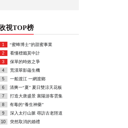
收視TOP榜
1
“蜜蜂博士”的甜蜜事業
2
看懂標籤莫中計
3
保單的時效之爭
4
荒漠翠影蘊生機
5
一船渡江 一網渡鄉
6
清爽一“夏” 夏日雙涼天花板
7
打造大唐盛景 襄陽游客雲集
8
有毒的“養生神藥”
9
深入太行山脈 尋訪古老陘道
10
突然取消的婚禮