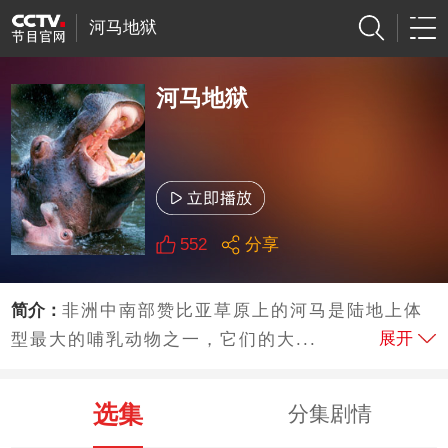
河马地狱
河马地狱
552
分享
简介：
非洲中南部赞比亚草原上的河马是陆地上体
展开
型最大的哺乳动物之一，它们的大...
选集
分集剧情