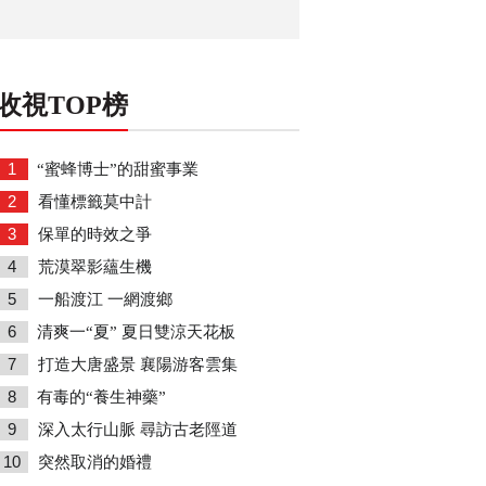
收視TOP榜
1
“蜜蜂博士”的甜蜜事業
2
看懂標籤莫中計
3
保單的時效之爭
4
荒漠翠影蘊生機
5
一船渡江 一網渡鄉
6
清爽一“夏” 夏日雙涼天花板
7
打造大唐盛景 襄陽游客雲集
8
有毒的“養生神藥”
9
深入太行山脈 尋訪古老陘道
10
突然取消的婚禮