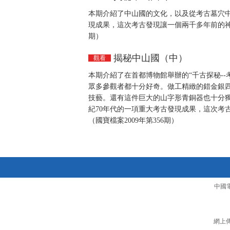
本期介紹了中山國的文化，以及從考古墓穴中
現成果，這次考古發現讓一個兩千多年前的神秘
期）
揭秘中山國（中）
觀看
本期介紹了在首都博物館舉辦的“千古探秘--
眾多參觀者都十分好奇。做工精緻的錯金銀
技藝。還有這件巨大的山字形青銅器也十分
紀70年代的一項重大考古發現成果，這次考
（國寶檔案2009年第356期）
中國
網上傳