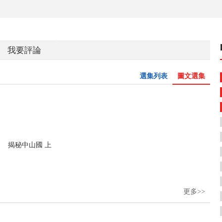
我要評論
選集列表
圖文選集
揭秘中山國 上
更多>>