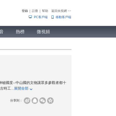
登錄
|
註冊
|
幫助
返回央視網
>>
PC客戶端
移動客戶端
音
熱榜
微視頻
兒
音樂
體育賽事
農業農村
神秘國度--中山國的文物讓眾多參觀者都十
時工...
展開全部
分享到：