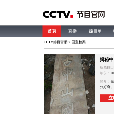
首頁
直播
節目單
CCTV節目官網
>
国宝档案
綜合
新聞
財經
綜藝
中文國際
體
揭秘中
所屬欄目
年份：
20
簡介：
在
分好奇。
立