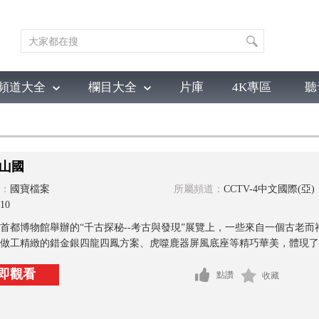
頻道大全
欄目大全
片庫
4K專區
聽
育
電影
國防軍事
電視劇
紀錄
科教
戲曲
社會與法
少
山國
：
國寶檔案
所屬頻道：
CCTV-4中文國際(亞)
10
首都博物館舉辦的“千古探秘--考古與發現”展覽上，一些來自一個古老而
做工精緻的錯金銀四龍四鳳方案、虎噬鹿器屏風底座等精巧華美，體現了古
即觀看
點讚
收藏