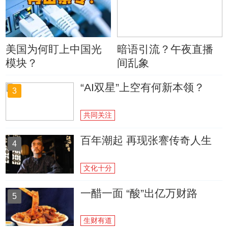
美国为何盯上中国光
暗语引流？午夜直播
模块？
间乱象
“AI双星”上空有何新本领？
3
共同关注
百年潮起 再现张謇传奇人生
4
文化十分
一醋一面 “酸”出亿万财路
5
生财有道