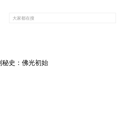
頻道大全
欄目大全
片庫
4K專區
聽
育
電影
國防軍事
電視劇
紀錄
科教
戲曲
社會與法
少
 古剎秘史：佛光初始