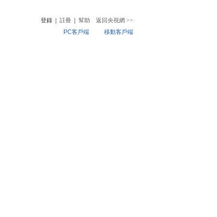
登錄
|
註冊
|
幫助
返回央視網
>>
PC客戶端
移動客戶端
音
熱榜
微視頻
兒
音樂
體育賽事
農業農村