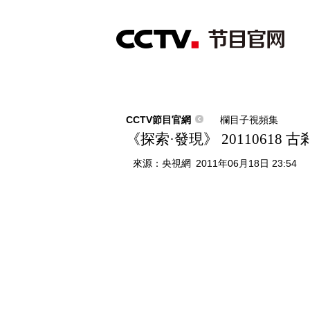
首頁
直播
節目單
綜合
新聞
財經
綜藝
中文國際
體
CCTV節目官網
欄目子視頻集
《探索·發現》 20110618
來源：
央視網
2011年06月18日 23:54