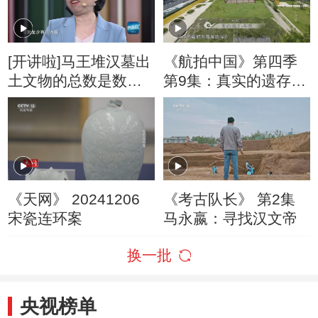
[开讲啦]马王堆汉墓出
《航拍中国》第四季
土文物的总数是数以
第9集：真实的遗存哪
万计
怕不完整 也能够帮助
考古人员准确追溯我
们祖先的文明
《天网》 20241206
《考古队长》 第2集
宋瓷连环案
马永嬴：寻找汉文帝
换一批
央视榜单