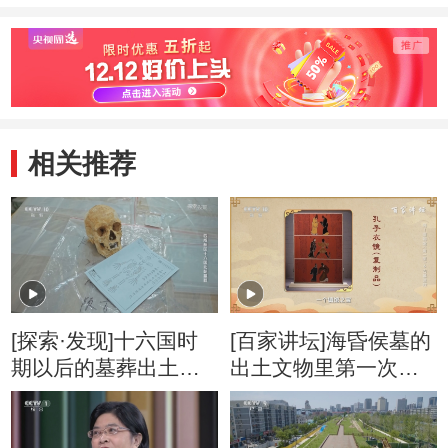
相关推荐
[探索·发现]十六国时
[百家讲坛]海昏侯墓的
期以后的墓葬出土文
出土文物里第一次出
物少之又少 有何原因
现了孔子的形象