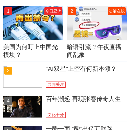
1
2
今日亚洲
法治在线
美国为何盯上中国光
暗语引流？午夜直播
模块？
间乱象
“AI双星”上空有何新本领？
3
共同关注
百年潮起 再现张謇传奇人生
4
文化十分
一醋一面 “酸”出亿万财路