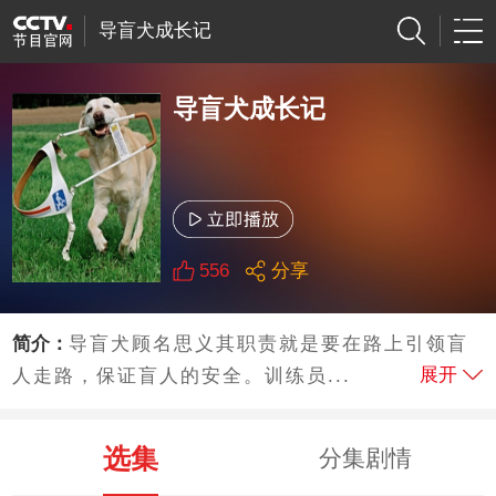
导盲犬成长记
导盲犬成长记
556
分享
简介：
导盲犬顾名思义其职责就是要在路上引领盲
展开
人走路，保证盲人的安全。训练员...
选集
分集剧情