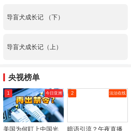
导盲犬成长记 （下）
导盲犬成长记（上）
央视榜单
1
2
今日亚洲
法治在线
美国为何盯上中国光
暗语引流？午夜直播