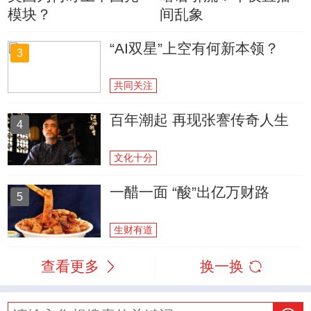
模块？
间乱象
“AI双星”上空有何新本领？
3
共同关注
百年潮起 再现张謇传奇人生
4
文化十分
一醋一面 “酸”出亿万财路
5
生财有道
查看更多
换一换