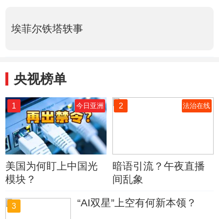
埃菲尔铁塔轶事
央视榜单
1
2
今日亚洲
法治在线
美国为何盯上中国光
暗语引流？午夜直播
模块？
间乱象
“AI双星”上空有何新本领？
3