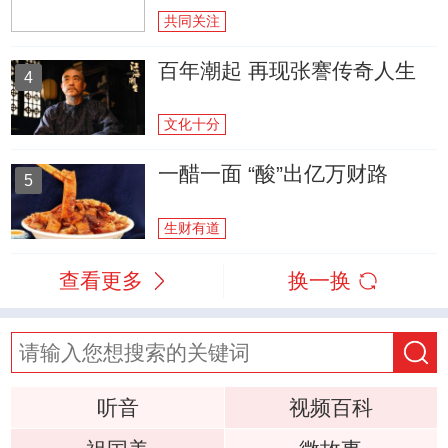
共同关注
百年潮起 再现张謇传奇人生
4
文化十分
一醋一面 “酸”出亿万财路
5
生财有道
查看更多
换一换
听音
视频百科