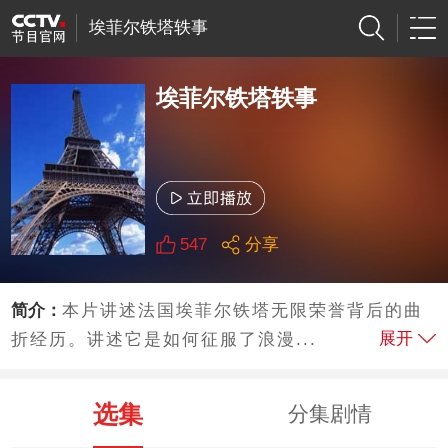
埃菲尔铁塔轶事
埃菲尔铁塔轶事
547
分享
简介：
本片讲述法国埃菲尔铁塔无限荣誉背后的曲
展开
折经历。讲述它是如何征服了浪漫...
选集
分集剧情