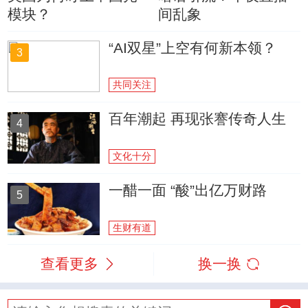
模块？
间乱象
“AI双星”上空有何新本领？
3
共同关注
百年潮起 再现张謇传奇人生
4
文化十分
一醋一面 “酸”出亿万财路
5
生财有道
查看更多
换一换