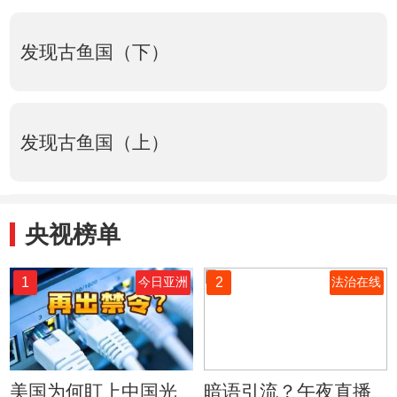
发现古鱼国（下）
发现古鱼国（上）
央视榜单
1
2
今日亚洲
法治在线
美国为何盯上中国光
暗语引流？午夜直播