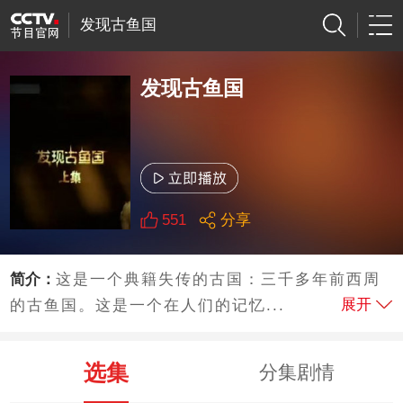
发现古鱼国
发现古鱼国
551
分享
简介：
这是一个典籍失传的古国：三千多年前西周
展开
的古鱼国。这是一个在人们的记忆...
选集
分集剧情