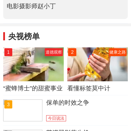
电影摄影师赵小丁
央视榜单
1
2
道德观察
健康之路
“蜜蜂博士”的甜蜜事业
看懂标签莫中计
保单的时效之争
3
今日说法