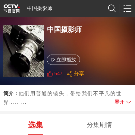
中国摄影师
中国摄影师
547
分享
简介：
他们用普通的镜头，带给我们不平凡的世
展开
界……...
选集
分集剧情