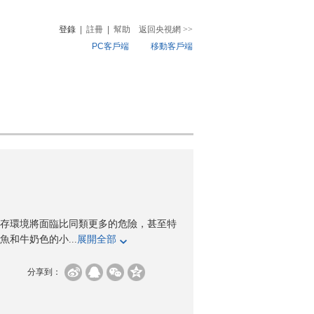
登錄
|
註冊
|
幫助
返回央視網
>>
PC客戶端
移動客戶端
音
熱榜
微視頻
兒
音樂
體育賽事
農業農村
存環境將面臨比同類更多的危險，甚至特
和牛奶色的小...
展開全部
分享到：