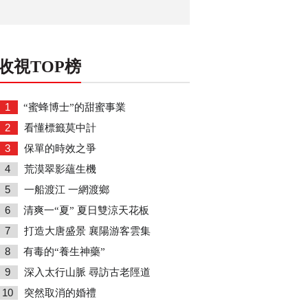
收視TOP榜
1
“蜜蜂博士”的甜蜜事業
2
看懂標籤莫中計
3
保單的時效之爭
4
荒漠翠影蘊生機
5
一船渡江 一網渡鄉
6
清爽一“夏” 夏日雙涼天花板
7
打造大唐盛景 襄陽游客雲集
8
有毒的“養生神藥”
9
深入太行山脈 尋訪古老陘道
10
突然取消的婚禮