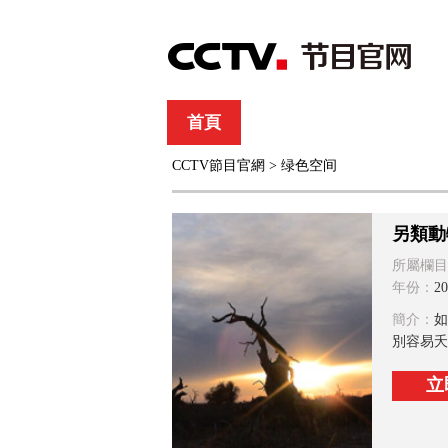
首頁
直播
節目單
CCTV節目官網
>
绿色空间
綜合
新聞
財經
綜藝
中文國際
體
另類動
所屬欄目
年份：
20
簡介：
如
別容易夭
立