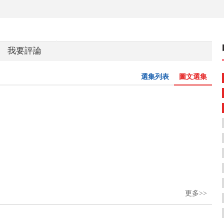
我要評論
選集列表
圖文選集
更多>>