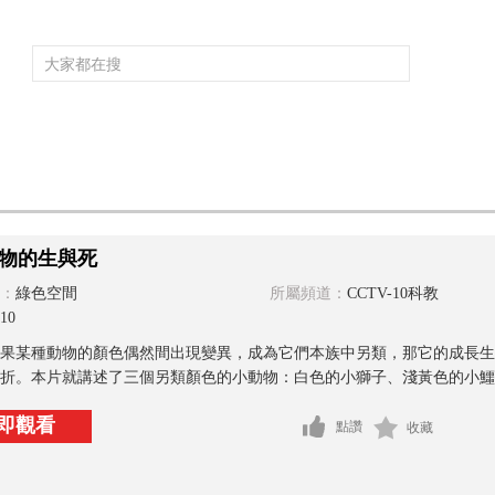
頻道大全
欄目大全
片庫
4K專區
聽
育
電影
國防軍事
電視劇
紀錄
科教
戲曲
社會與法
少
物的生與死
：
綠色空間
所屬頻道：
CCTV-10科教
10
果某種動物的顏色偶然間出現變異，成為它們本族中另類，那它的成長生
折。本片就講述了三個另類顏色的小動物：白色的小獅子、淺黃色的小鱷魚
即觀看
點讚
收藏