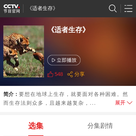
《适者生存》
《适者生存》
548
分享
简介：
要想在地球上生存，就要面对各种困难。然
展开
而生存法则众多，且越来越复杂，...
选集
分集剧情