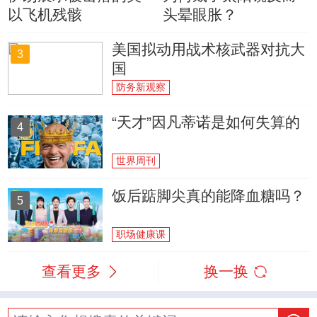
以飞机残骸
头晕眼胀？
美国拟动用战术核武器对抗大
3
国
防务新观察
“天才”因凡蒂诺是如何失算的
4
世界周刊
饭后踮脚尖真的能降血糖吗？
5
职场健康课
查看更多
换一换