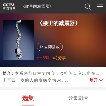
《腰里的减震器》
《腰里的减震器》
550
分享
简介：
本系列节目主要内容：腰椎间盘突出症在二
展开
十至四十岁的人的发病率为64....
选集
分集剧情