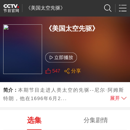
《美国太空先驱》
《美国太空先驱》
547
分享
简介：
本期节目走进人类太空的先驱--尼尔·阿姆斯
展开
特朗，他在1696年6月2...
选集
分集剧情