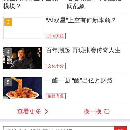
模块？
间乱象
“AI双星”上空有何新本领？
3
共同关注
百年潮起 再现张謇传奇人生
4
文化十分
一醋一面 “酸”出亿万财路
5
生财有道
查看更多
换一换