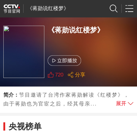
《蒋勋说红楼梦》
《蒋勋说红楼梦》
720
分享
简介：
节目邀请了台湾作家蒋勋解读《红楼梦》，
展开
由于蒋勋也为官宦之后，经其母亲...
央视榜单