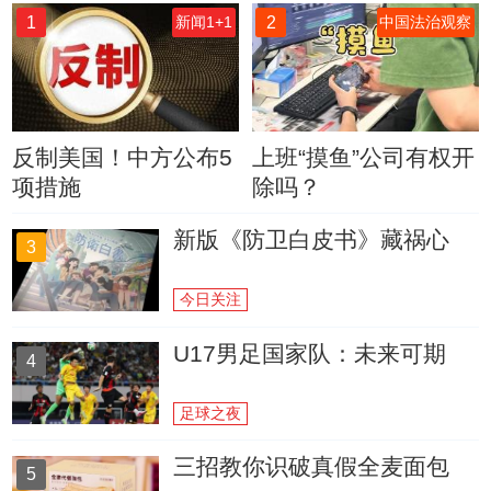
1
2
新闻1+1
中国法治观察
反制美国！中方公布5
上班“摸鱼”公司有权开
项措施
除吗？
新版《防卫白皮书》藏祸心
3
今日关注
U17男足国家队：未来可期
4
足球之夜
三招教你识破真假全麦面包
5