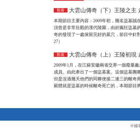
大雲山傳奇（下）王陵之主 走近科
觀看
本期節目主要內容：2009年初，幾名盜墓
頂曾是非常壯觀的漢代陵園，由於瘋狂盜墓
奇的發現了一處保留完好的墓穴，節目中針對黃
27）
大雲山傳奇（上）王陵初現 走近科
觀看
2009年1月，在江蘇安徽兩省交界一個廢
成員。由此牽出了一個盜墓案。這個盜墓團
但是沒過幾天他們的同夥便接二連三的離奇
屍體就是盜墓的時候離奇死亡的，本期節目將揭
中國