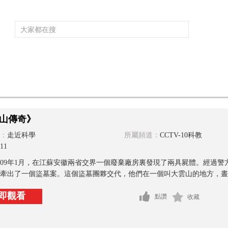
頻道大全
欄目大全
片庫
4K專區
聽
育
電影
國防軍事
電視劇
紀錄
科教
戲曲
社會與法
少
山傳奇》
：
走近科學
所屬頻道：
CCTV-10科教
11
009年1月，在江蘇安徽兩省交界一個廢棄廠房裏發現了兩具屍體。經過
牽出了一個盜墓案。這個盜墓團夥交代，他們在一個叫大雲山的地方，晝伏
即觀看
點讚
收藏