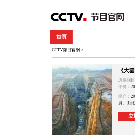
首頁
直播
節目單
CCTV節目官網
>
綜合
新聞
財經
綜藝
中文國際
體
《大雲
所屬欄目
年份：
20
簡介：
2
員。由此
立