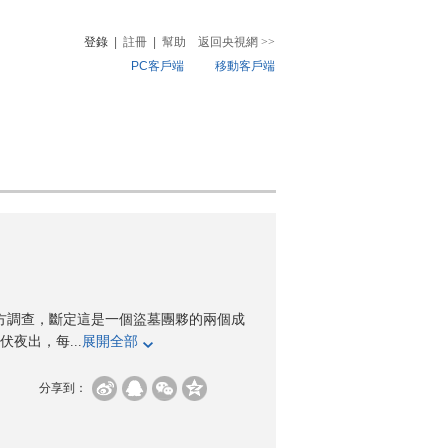
登錄
|
註冊
|
幫助
返回央視網
>>
PC客戶端
移動客戶端
音
熱榜
微視頻
兒
音樂
體育賽事
農業農村
警方調查，斷定這是一個盜墓團夥的兩個成
夜出，每...
展開全部
分享到：