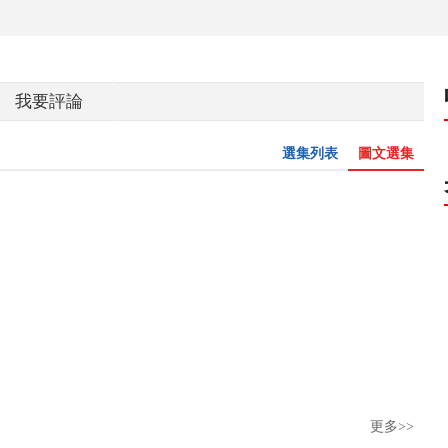
我要評論
選集列表
圖文選集
更多>>