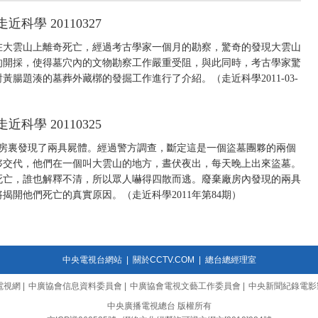
學 20110327
賊在大雲山上離奇死亡，經過考古學家一個月的勘察，驚奇的發現大雲山
的開採，使得墓穴內的文物勘察工作嚴重受阻，與此同時，考古學家驚
腸題湊的墓葬外藏槨的發掘工作進行了介紹。（走近科學2011-03-
學 20110325
棄廠房裏發現了兩具屍體。經過警方調查，斷定這是一個盜墓團夥的兩個
夥交代，他們在一個叫大雲山的地方，晝伏夜出，每天晚上出來盜墓。
死亡，誰也解釋不清，所以眾人嚇得四散而逃。廢棄廠房內發現的兩具
開他們死亡的真實原因。（走近科學2011年第84期）
中央電視台網站
|
關於CCTV.COM
|
總台總經理室
電視網
|
中廣協會信息資料委員會
|
中廣協會電視文藝工作委員會
|
中央新聞紀錄電影
中央廣播電視總台 版權所有